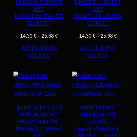
UNISEX T-SHIRT
UNISEX T-SHIRT
MIT
MIT
RUNDHALSAUSS
RUNDHALSAUSS
CHNITT
CHNITT
PREISSPANNE:
PREISS
14,30
€
–
25,68
€
14,30
€
–
25,68
€
14,30 €
14,30 €
AUSFÜHRUNG
AUSFÜHRUNG
BIS
BIS
WÄHLEN
WÄHLEN
25,68 €
25,68 €
„HIER IST PLATZ
„HIER KOMMT
FÜR HUMOR!“
MEINE GUTE
HEAVYWEIGHT
LAUNE!“
UNISEX T-SHIRT
HEAVYWEIGHT
MIT
UNISEX T-SHIRT