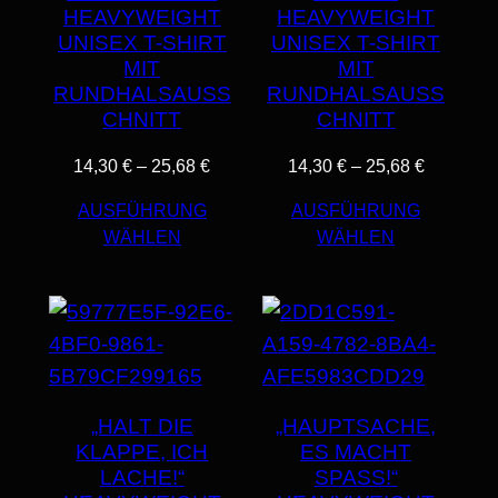
HEAVYWEIGHT
HEAVYWEIGHT
UNISEX T-SHIRT
UNISEX T-SHIRT
MIT
MIT
RUNDHALSAUSS
RUNDHALSAUSS
CHNITT
CHNITT
PREISSPANNE:
PREISS
14,30
€
–
25,68
€
14,30
€
–
25,68
€
14,30 €
14,30 €
AUSFÜHRUNG
AUSFÜHRUNG
BIS
BIS
WÄHLEN
WÄHLEN
25,68 €
25,68 €
„HALT DIE
„HAUPTSACHE,
KLAPPE, ICH
ES MACHT
LACHE!“
SPASS!“ H