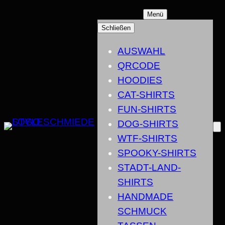
ZUM
Menü
INHALT
Schließen
SPRINGEN
AUSWAHL
QRCODE
HOODIES
CAT-SHIRTS
FUN-SHIRTS
DOG-SHIRTS
WTF-SHIRTS
SPOOKY-SHIRTS
STADT-LAND-
SHIRTS
HANDMADE
SCHMUCK