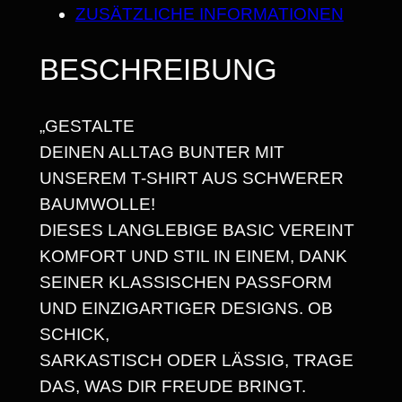
N
S
ZUSÄTZLICHE INFORMATIONEN
T
2
S
BESCHREIBUNG
5
P
A
,
„GESTALTE
N
6
DEINEN ALLTAG BUNTER MIT
N
8
UNSEREM T-SHIRT AUS SCHWERER
T
BAUMWOLLE!
E
DIESES LANGLEBIGE BASIC VEREINT
V
€
KOMFORT UND STIL IN EINEM, DANK
I
SEINER KLASSISCHEN PASSFORM
B
UND EINZIGARTIGER DESIGNS. OB
E
SCHICK,
S
SARKASTISCH ODER LÄSSIG, TRAGE
,
DAS, WAS DIR FREUDE BRINGT.
K