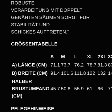
ROBUSTE
E
VERARBEITUNG MIT DOPPELT
I
GENÄHTEN SÄUMEN SORGT FÜR
N
STABILITÄT UND
E
SCHICKES AUFTRETEN.“
R
E
GRÖSSENTABELLE
G
E
S
M
L
XL
2XL
3
L
A) LÄNGE (CM)
71.1
73.7
76.2
78.7
81.3
8
N
B) BREITE (CM)
91.4
101.6
111.8
122
132
1
!
HALBER
"
BRUSTUMFANG
45.7
50.8
55.9
61
66
7
H
(CM)
E
A
PFLEGEHINWEISE