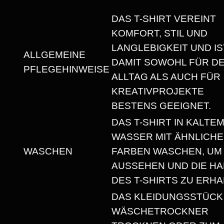
V
Y
DAS T-SHIRT VEREINT
W
KOMFORT, STIL UND
E
LANGLEBIGKEIT UND IS
ALLGEMEINE
I
DAMIT SOWOHL FÜR D
PFLEGEHINWEISE
G
ALLTAG ALS AUCH FÜR
H
KREATIVPROJEKTE
T
BESTENS GEEIGNET.
U
DAS T-SHIRT IN KALTE
N
WASSER MIT ÄHNLICH
I
WASCHEN
FARBEN WASCHEN, UM
S
AUSSEHEN UND DIE HA
E
DES T-SHIRTS ZU ERHA
X
DAS KLEIDUNGSSTÜCK
T
WÄSCHETROCKNER
-