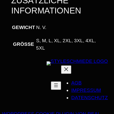
ZUSÄTZLICHE
S
INFORMATIONEN
A
U
S
GEWICHT
N. V.
S
C
S, M, L, XL, 2XL, 3XL, 4XL,
GRÖSSE
H
5XL
N
I
T
T
AGB
M
IMPRESSUM
E
DATENSCHUTZ
N
G
E
WORDPRESS COOKIE PLUGIN VON REAL