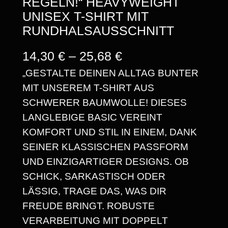
REGELN!“ HEAVYWEIGHT
UNISEX T-SHIRT MIT
RUNDHALSAUSSCHNITT
P
14,30
€
–
25,68
€
„GESTALTE DEINEN ALLTAG BUNTER
R
MIT UNSEREM T-SHIRT AUS
E
SCHWERER BAUMWOLLE! DIESES
I
LANGLEBIGE BASIC VEREINT
S
KOMFORT UND STIL IN EINEM, DANK
SEINER KLASSISCHEN PASSFORM
S
UND EINZIGARTIGER DESIGNS. OB
P
SCHICK, SARKASTISCH ODER
A
LÄSSIG, TRAGE DAS, WAS DIR
FREUDE BRINGT. ROBUSTE
N
VERARBEITUNG MIT DOPPELT