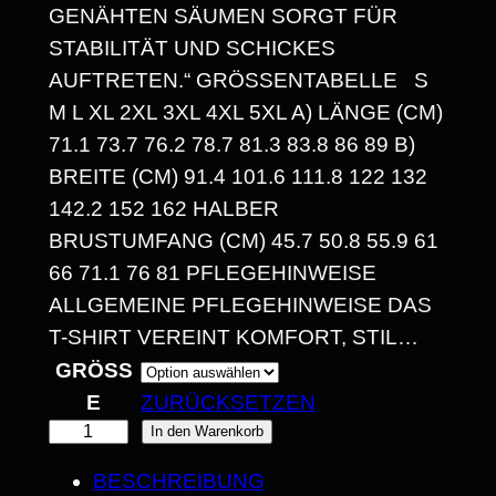
N
GENÄHTEN SÄUMEN SORGT FÜR
E
STABILITÄT UND SCHICKES
AUFTRETEN.“ GRÖSSENTABELLE S M
:
L XL 2XL 3XL 4XL 5XL A) LÄNGE (CM) 7
1
1.1 73.7 76.2 78.7 81.3 83.8 86 89 B) B
4
REITE (CM) 91.4 101.6 111.8 122 132 1
42.2 152 162 HALBER B
,
RUSTUMFANG (CM) 45.7 50.8 55.9 61 6
3
6 71.1 76 81 PFLEGEHINWEISE A
0
LLGEMEINE PFLEGEHINWEISE DAS T
-SHIRT VEREINT KOMFORT, STIL…
GRÖSSE
€
ZURÜCKSETZEN
B
"
In den Warenkorb
I
E
BESCHREIBUNG