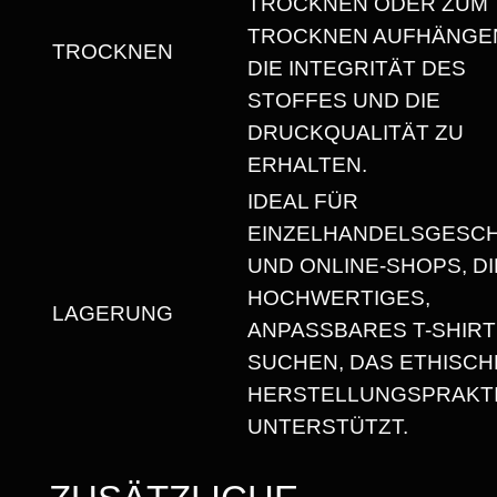
TROCKNEN ODER ZUM
S
TROCKNEN AUFHÄNGEN
TROCKNEN
H
DIE INTEGRITÄT DES
I
STOFFES UND DIE
R
DRUCKQUALITÄT ZU
T
ERHALTEN.
M
IDEAL FÜR
I
EINZELHANDELSGESC
T
UND ONLINE-SHOPS, DI
R
HOCHWERTIGES,
U
LAGERUNG
ANPASSBARES T-SHIRT
N
SUCHEN, DAS ETHISCH
D
HERSTELLUNGSPRAKT
H
UNTERSTÜTZT.
A
L