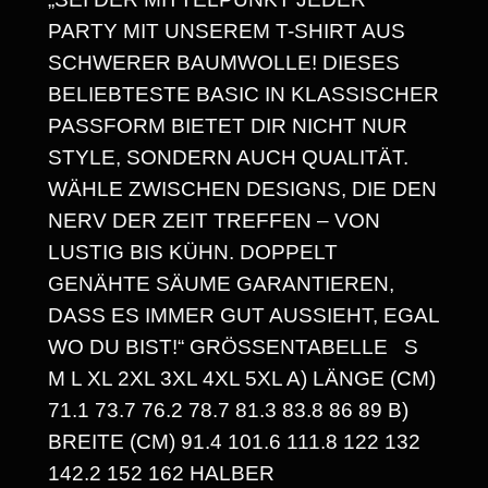
R
PARTY MIT UNSEREM T-SHIRT AUS
E
SCHWERER BAUMWOLLE! DIESES
I
BELIEBTESTE BASIC IN KLASSISCHER
S
PASSFORM BIETET DIR NICHT NUR
STYLE, SONDERN AUCH QUALITÄT.
S
WÄHLE ZWISCHEN DESIGNS, DIE DEN
P
NERV DER ZEIT TREFFEN – VON
A
LUSTIG BIS KÜHN. DOPPELT
GENÄHTE SÄUME GARANTIEREN,
N
DASS ES IMMER GUT AUSSIEHT, EGAL
N
WO DU BIST!“ GRÖSSENTABELLE S M
E
L XL 2XL 3XL 4XL 5XL A) LÄNGE (CM) 7
1.1 73.7 76.2 78.7 81.3 83.8 86 89 B) B
:
REITE (CM) 91.4 101.6 111.8 122 132 1
1
42.2 152 162 HALBER B