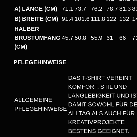
T
A) LÄNGE (CM)
71.1
73.7
76.2
78.7
81.3
8
-
B) BREITE (CM)
91.4
101.6
111.8
122
132
1
S
HALBER
H
BRUSTUMFANG
45.7
50.8
55.9
61
66
7
I
(CM)
R
T
PFLEGEHINWEISE
M
I
DAS T-SHIRT VEREINT
T
KOMFORT, STIL UND
R
LANGLEBIGKEIT UND IS
ALLGEMEINE
U
DAMIT SOWOHL FÜR D
PFLEGEHINWEISE
N
ALLTAG ALS AUCH FÜR
D
KREATIVPROJEKTE
H
BESTENS GEEIGNET.