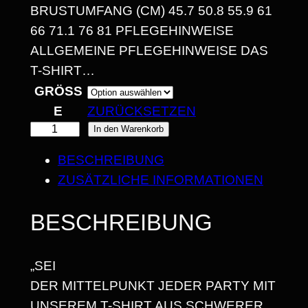
4
RUSTUMFANG (CM) 45.7 50.8 55.9 61 6
6 71.1 76 81 PFLEGEHINWEISE A
,
LLGEMEINE PFLEGEHINWEISE DAS T
3
-SHIRT…
0
GRÖSSE
ZURÜCKSETZEN
W
In den Warenkorb
€
T
BESCHREIBUNG
B
F
ZUSÄTZLICHE INFORMATIONEN
I
D
U
S
BESCHREIBUNG
C
2
K
„SEI
5
/
DER MITTELPUNKT JEDER PARTY MIT
H
,
UNSEREM T-SHIRT AUS SCHWERER