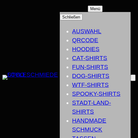
ZUM
Menü
INHALT
Schließen
SPRINGEN
AUSWAHL
QRCODE
HOODIES
CAT-SHIRTS
FUN-SHIRTS
DOG-SHIRTS
WTF-SHIRTS
SPOOKY-SHIRTS
STADT-LAND-
SHIRTS
HANDMADE
SCHMUCK