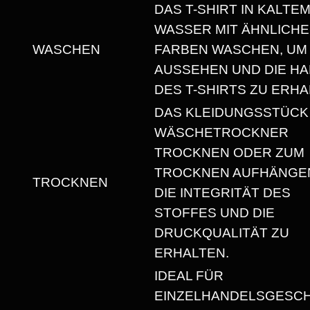
A
DAS T-SHIRT IN KALTE
L
WASSER MIT ÄHNLICH
S
WASCHEN
FARBEN WASCHEN, UM
A
AUSSEHEN UND DIE HA
U
DES T-SHIRTS ZU ERHA
S
DAS KLEIDUNGSSTÜCK
S
WÄSCHETROCKNER
C
TROCKNEN ODER ZUM
H
TROCKNEN AUFHÄNGEN
TROCKNEN
N
DIE INTEGRITÄT DES
I
STOFFES UND DIE
T
DRUCKQUALITÄT ZU
T
ERHALTEN.
M
IDEAL FÜR
E
EINZELHANDELSGESC
N