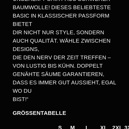
E
6
BAUMWOLLE! DIESES BELIEBTESTE
A
8
BASIC IN KLASSISCHER PASSFORM
V
BIETET
Y
DIR NICHT NUR STYLE, SONDERN
W
€
AUCH QUALITÄT. WÄHLE ZWISCHEN
E
DESIGNS,
I
DIE DEN NERV DER ZEIT TREFFEN –
G
VON LUSTIG BIS KÜHN. DOPPELT
H
GENÄHTE SÄUME GARANTIEREN,
T
DASS ES IMMER GUT AUSSIEHT, EGAL
U
WO DU
N
BIST!“
I
S
GRÖSSENTABELLE
E
X
S
M
L
XL
2XL
3