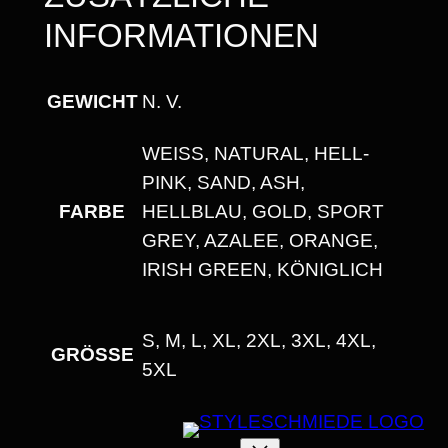
A
INFORMATIONEN
L
S
A
GEWICHT
N. V.
U
WEISS, NATURAL, HELL-P
S
INK, SAND, ASH, H
S
FARBE
ELLBLAU, GOLD, SPORT G
C
REY, AZALEE, ORANGE, I
H
RISH GREEN, KÖNIGLICH
N
I
T
S, M, L, XL, 2XL, 3XL, 4XL,
GRÖSSE
T
5XL
M
E
N