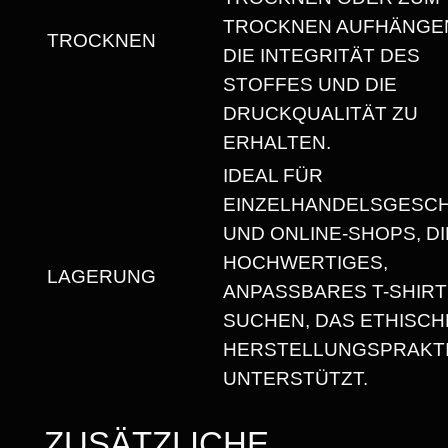
T
TROCKNEN AUFHÄNGEN
TROCKNEN
-
DIE INTEGRITÄT DES
S
STOFFES UND DIE
H
DRUCKQUALITÄT ZU
I
ERHALTEN.
R
IDEAL FÜR
T
EINZELHANDELSGESC
M
UND ONLINE-SHOPS, DI
I
HOCHWERTIGES,
LAGERUNG
T
ANPASSBARES T-SHIRT
R
SUCHEN, DAS ETHISCH
U
HERSTELLUNGSPRAKT
N
UNTERSTÜTZT.
D
H
ZUSÄTZLICHE