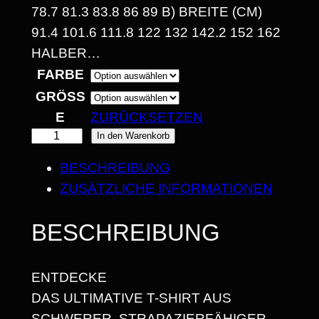
3
8.7 81.3 83.8 86 89 B) BREITE (CM) 9
0
1.4 101.6 111.8 122 132 142.2 152 162 H
ALBER…
FARBE
€
GRÖSSE
B
ZURÜCKSETZEN
I
"
In den Warenkorb
W
S
BESCHREIBUNG
E
2
ZUSÄTZLICHE INFORMATIONEN
I
5
H
BESCHREIBUNG
N
,
A
6
ENTDECKE
C
8
DAS ULTIMATIVE T-SHIRT AUS
H
SCHWERER, STRAPAZIERFÄHIGER