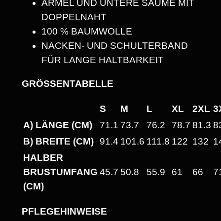
ÄRMEL UND UNTERE SÄUME MIT
N
DOPPELNAHT
U
100 % BAUMWOLLE
N
NACKEN- UND SCHULTERBAND
D
FÜR LANGE HALTBARKEIT
F
O
GRÖSSENTABELLE
L
S
M
L
XL
2XL
3
K
A) LÄNGE (CM)
71.1
73.7
76.2
78.7
81.3
8
L
O
B) BREITE (CM)
91.4
101.6
111.8
122
132
1
R
HALBER
E
BRUSTUMFANG
45.7
50.8
55.9
61
66
7
!
(CM)
"
H
PFLEGEHINWEISE