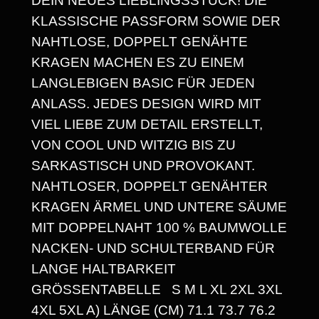
DEIN NEUES LIEBLINGSSTÜCK! DIE
S
KLASSISCHE PASSFORM SOWIE DER
NAHTLOSE, DOPPELT GENÄHTE
S
KRAGEN MACHEN ES ZU EINEM
P
LANGLEBIGEN BASIC FÜR JEDEN
A
ANLASS. JEDES DESIGN WIRD MIT
VIEL LIEBE ZUM DETAIL ERSTELLT,
N
VON COOL UND WITZIG BIS ZU
N
SARKASTISCH UND PROVOKANT.
E
NAHTLOSER, DOPPELT GENÄHTER
KRAGEN ÄRMEL UND UNTERE SÄUME
:
MIT DOPPELNAHT 100 % BAUMWOLLE
1
NACKEN- UND SCHULTERBAND FÜR
4
LANGE HALTBARKEIT
GRÖSSENTABELLE S M L XL 2XL 3XL 4
,
XL 5XL A) LÄNGE (CM) 71.1 73.7 76.2 7