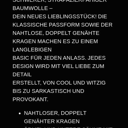
T
BAUMWOLLE –
E
€
DEIN NEUES LIEBLINGSSTÜCK! DIE
N
KLASSISCHE PASSFORM SOWIE DER
:
NAHTLOSE, DOPPELT GENÄHTE
Z
KRAGEN MACHEN ES ZU EINEM
E
LANGLEBIGEN
I
BASIC FÜR JEDEN ANLASS. JEDES
T
DESIGN WIRD MIT VIEL LIEBE ZUM
F
DETAIL
Ü
ERSTELLT, VON COOL UND WITZIG
R
BIS ZU SARKASTISCH UND
L
PROVOKANT.
A
C
NAHTLOSER, DOPPELT
H
GENÄHTER KRAGEN
E