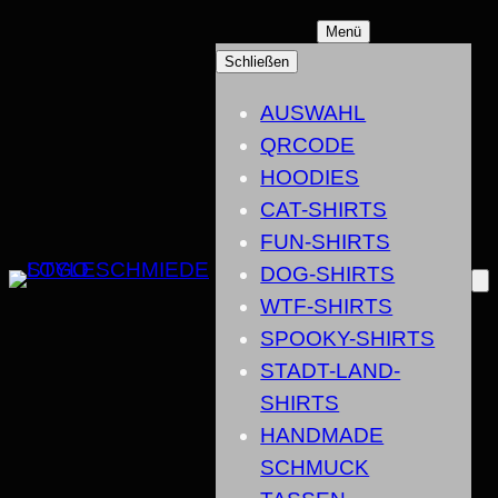
ZUM
Menü
INHALT
Schließen
SPRINGEN
AUSWAHL
QRCODE
HOODIES
CAT-SHIRTS
FUN-SHIRTS
DOG-SHIRTS
WTF-SHIRTS
SPOOKY-SHIRTS
STADT-LAND-
SHIRTS
HANDMADE
SCHMUCK