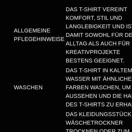
E
DAS T-SHIRT VEREINT
A
KOMFORT, STIL UND
V
LANGLEBIGKEIT UND IS
Y
ALLGEMEINE
DAMIT SOWOHL FÜR D
W
PFLEGEHINWEISE
ALLTAG ALS AUCH FÜR
E
KREATIVPROJEKTE
I
BESTENS GEEIGNET.
G
DAS T-SHIRT IN KALTE
H
WASSER MIT ÄHNLICH
T
WASCHEN
FARBEN WASCHEN, UM
U
AUSSEHEN UND DIE HA
N
DES T-SHIRTS ZU ERHA
I
S
DAS KLEIDUNGSSTÜCK
E
WÄSCHETROCKNER
X
TROCKNEN ODER ZUM