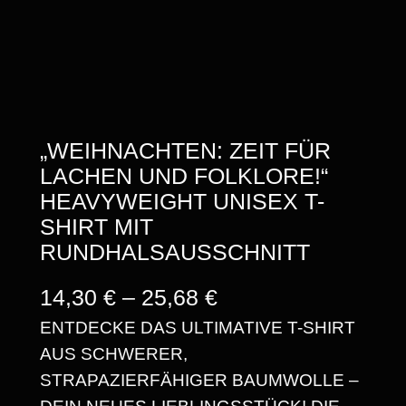
„WEIHNACHTEN: ZEIT FÜR
LACHEN UND FOLKLORE!“
HEAVYWEIGHT UNISEX T-
SHIRT MIT
RUNDHALSAUSSCHNITT
P
14,30
€
–
25,68
€
ENTDECKE DAS ULTIMATIVE T-SHIRT
R
AUS SCHWERER,
E
STRAPAZIERFÄHIGER BAUMWOLLE –
I