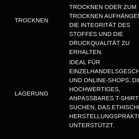
T
TROCKNEN ODER ZUM
T
TROCKNEN AUFHÄNGEN
TROCKNEN
M
DIE INTEGRITÄT DES
E
STOFFES UND DIE
N
DRUCKQUALITÄT ZU
G
ERHALTEN.
E
IDEAL FÜR
EINZELHANDELSGESC
UND ONLINE-SHOPS, DI
HOCHWERTIGES,
LAGERUNG
ANPASSBARES T-SHIRT
SUCHEN, DAS ETHISCH
HERSTELLUNGSPRAKT
UNTERSTÜTZT.