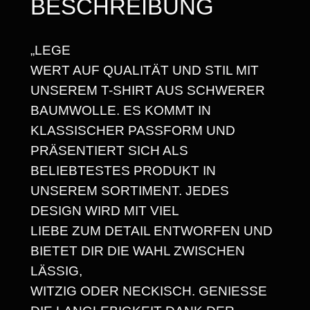
BESCHREIBUNG
5
M
E
,
„LEGE
/
6
WERT AUF QUALITÄT UND STIL MIT
H
8
UNSEREM T-SHIRT AUS SCHWERER
E
BAUMWOLLE. ES KOMMT IN
A
KLASSISCHER PASSFORM UND
V
€
PRÄSENTIERT SICH ALS
Y
BELIEBTESTES PRODUKT IN
W
UNSEREM SORTIMENT. JEDES
E
DESIGN WIRD MIT VIEL
I
LIEBE ZUM DETAIL ENTWORFEN UND
G
BIETET DIR DIE WAHL ZWISCHEN
H
LÄSSIG,
T
WITZIG ODER NECKISCH. GENIESSE D
U