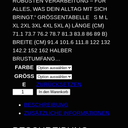
OBUSTEN VERARBEITUNG – FÜR A
:
LLES, WAS DEIN ALLTAG MIT SICH B
1
RINGT.“ GRÖSSENTABELLE S M L XL
4
2XL 3XL 4XL 5XL A) LÄNGE (CM) 71
.1 73.7 76.2 78.7 81.3 83.8 86 89 B) BR
,
EITE (CM) 91.4 101.6 111.8 122 132 14
3
2.2 152 162 HALBER BR
0
USTUMFANG…
FARBE
GRÖSSE
€
ZURÜCKSETZEN
B
T
In den Warenkorb
I
O
BESCHREIBUNG
U
S
ZUSÄTZLICHE INFORMATIONEN
C
2
H