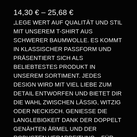
P
14,30
€
–
25,68
€
„LEGE WERT AUF QUALITÄT UND STIL
R
MIT UNSEREM T-SHIRT AUS
E
SCHWERER BAUMWOLLE. ES KOMMT
I
IN KLASSISCHER PASSFORM UND
S
PRÄSENTIERT SICH ALS
BELIEBTESTES PRODUKT IN
S
UNSEREM SORTIMENT. JEDES
P
DESIGN WIRD MIT VIEL LIEBE ZUM
A
DETAIL ENTWORFEN UND BIETET DIR
DIE WAHL ZWISCHEN LÄSSIG, WITZIG
N
ODER NECKISCH. GENIESSE DIE L
N
ANGLEBIGKEIT DANK DER DOPPELT G
E
ENÄHTEN ÄRMEL UND DER R