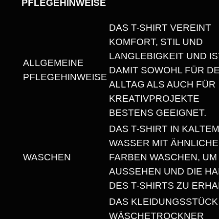
PFLEGEHINWEISE
U
N
DAS T-SHIRT VEREINT
D
KOMFORT, STIL UND
H
LANGLEBIGKEIT UND IS
ALLGEMEINE
A
DAMIT SOWOHL FÜR D
PFLEGEHINWEISE
L
ALLTAG ALS AUCH FÜR
S
KREATIVPROJEKTE
A
BESTENS GEEIGNET.
U
DAS T-SHIRT IN KALTE
S
WASSER MIT ÄHNLICH
S
WASCHEN
FARBEN WASCHEN, UM
C
AUSSEHEN UND DIE HA
H
DES T-SHIRTS ZU ERHA
N
DAS KLEIDUNGSSTÜCK
I
WÄSCHETROCKNER