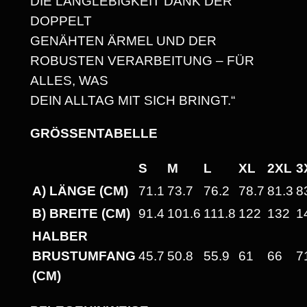
IE LANGLEBIGKEIT DANK DER D
N
OPPELT
I
GENÄHTEN ÄRMEL UND DER
S
ROBUSTEN VERARBEITUNG – FÜR
E
ALLES, WAS
X
DEIN ALLTAG MIT SICH BRINGT.“
T
-
GRÖSSENTABELLE
S
H
S
M
L
XL
2XL
3
I
A) LÄNGE (CM)
71.1
73.7
76.2
78.7
81.3
8
R
B) BREITE (CM)
91.4
101.6
111.8
122
132
1
T
HALBER
M
BRUSTUMFANG
45.7
50.8
55.9
61
66
7
I
(CM)
T
R