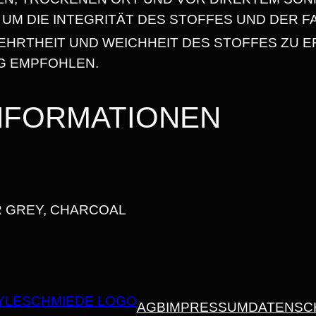
I
,
UM DIE INTEGRITÄT DES STOFFES UND DER F
E
EHRTHEIT UND WEICHHEIT DES STOFFES ZU ER
4
|
 EMPFOHLEN.
J
5
U
INFORMATIONEN
S
T
€
H
O
O
R GREY, CHARCOAL
D
S
M
E
N
AGB
IMPRESSUM
DATENSC