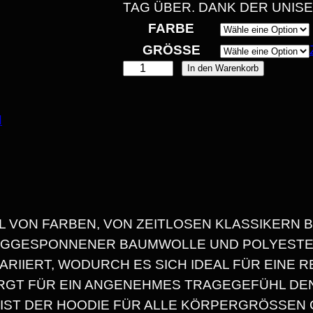
TAG ÜBER. DANK DER UNIS
P
FARBE
GRÖSSE
A
T
In den Warenkorb
E
A
N
M
R
E
U
D
:
O
HL VON FARBEN, VON ZEITLOSEN KLASSIKERN 
3
L
INGGESPONNENER BAUMWOLLE UND POLYESTER
P
0
ARIIERT, WODURCH ES SICH IDEAL FÜR EINE 
H
RGT FÜR EIN ANGENEHMES TRAGEGEFÜHL DEN
P
,
IST DER HOODIE FÜR ALLE KÖRPERGRÖSSEN G