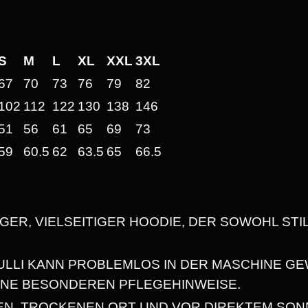
R
6
E
M
4
I
S
M
L
XL
XXL
3XL
U
67
70
73
76
79
82
M
102
112
122
130
138
146
€
U
51
56
61
65
69
73
N
59
60.5
62
63.5
65
66.5
B
I
S
I
E
X
S
GER, VIELSEITIGER HOODIE, DER SOWOHL STI
H
4
O
ULLI KANN PROBLEMLOS IN DER MASCHINE 
O
NE BESONDEREN PFLEGEHINWEISE.
0
D
EN, TROCKENEN ORT UND VOR DIREKTEM SO