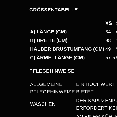
GRÖSSENTABELLE
XS
A) LÄNGE (CM)
64
B) BREITE (CM)
98
HALBER BRUSTUMFANG (CM)
49
C) ÄRMELLÄNGE (CM)
57.5
PFLEGEHINWEISE
ALLGEMEINE
EIN HOCHWERTI
PFLEGEHINWEISE
BIETET.
DER KAPUZENP
WASCHEN
ERFORDERT KEI
AN EINEM KÜHL