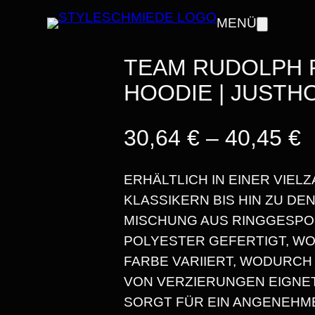
MENÜ
TEAM RUDOLPH 
HOODIE | JUSTH
P
30,64
€
–
40,45
€
ERHÄLTLICH IN EINER VIEL
KLASSIKERN BIS HIN ZU DE
E
MISCHUNG AUS RINGGESP
I
POLYESTER GEFERTIGT, WO
FARBE VARIIERT, WODURCH 
S
VON VERZIERUNGEN EIGNET
SORGT FÜR EIN ANGENEHM
S