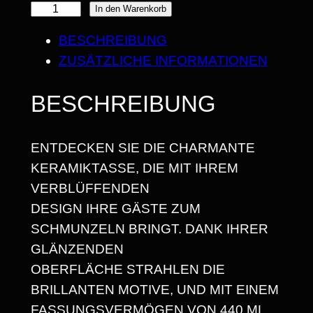
T
In den Warenkorb
E
BESCHREIBUNG
A
ZUSÄTZLICHE INFORMATIONEN
M
R
BESCHREIBUNG
U
D
ENTDECKEN SIE DIE CHARMANTE
O
KERAMIKTASSE, DIE MIT IHREM
L
VERBLÜFFENDEN
P
DESIGN IHRE GÄSTE ZUM
H
SCHMUNZELN BRINGT. DANK IHRER
/
GLÄNZENDEN
K
OBERFLÄCHE STRAHLEN DIE
E
BRILLANTEN MOTIVE, UND MIT EINEM
R
FASSUNGSVERMÖGEN VON 440 ML