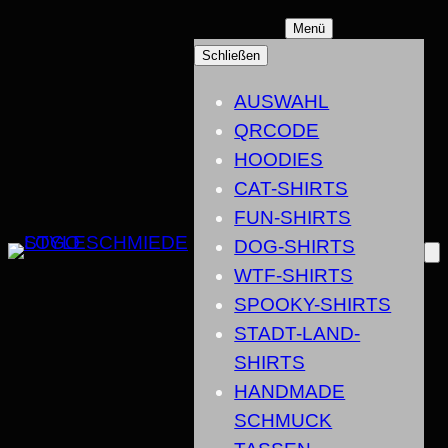
ZUM
Menü
INHALT
Schließen
SPRINGEN
AUSWAHL
QRCODE
HOODIES
CAT-SHIRTS
FUN-SHIRTS
DOG-SHIRTS
WTF-SHIRTS
SPOOKY-SHIRTS
STADT-LAND-
SHIRTS
HANDMADE
SCHMUCK