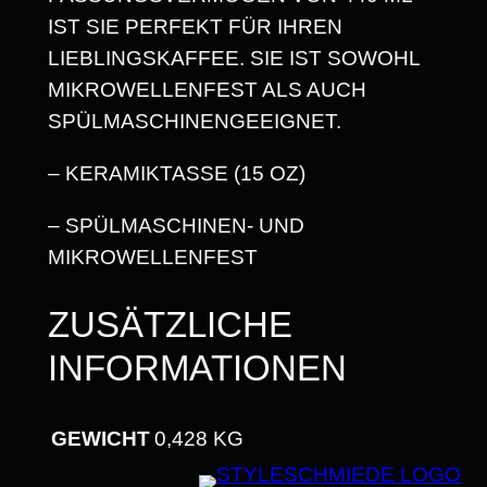
A
IST SIE PERFEKT FÜR IHREN
M
LIEBLINGSKAFFEE. SIE IST SOWOHL
I
MIKROWELLENFEST ALS AUCH
K
SPÜLMASCHINENGEEIGNET.
T
A
– KERAMIKTASSE (15 OZ)
S
S
– SPÜLMASCHINEN- UND
E
MIKROWELLENFEST
1
ZUSÄTZLICHE
5
O
INFORMATIONEN
Z
M
GEWICHT
0,428 KG
E
N