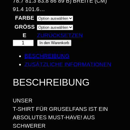
8.7 81.3 83.8 86 89 B) BREITE (CM) 9
1.4 101.6…
€
FARBE
B
GRÖSSE
I
ZURÜCKSETZEN
S
In den Warenkorb
S
T
2
BESCHREIBUNG
A
ZUSÄTZLICHE INFORMATIONEN
5
Y
C
,
BESCHREIBUNG
O
6
O
8
UNSER
L
T-SHIRT FÜR GRUSELFANS IST EIN
H
ABSOLUTES MUST-HAVE! AUS
E
€
SCHWERER
A