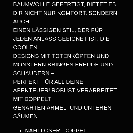
BAUMWOLLE GEFERTIGT, BIETET ES
V
DIR NICHT NUR KOMFORT, SONDERN
Y
AUCH
W
EINEN LÄSSIGEN STIL, DER FÜR
E
JEDEN ANLASS GEEIGNET IST. DIE
I
COOLEN
G
DESIGNS MIT TOTENKÖPFEN UND
H
MONSTERN BRINGEN FREUDE UND
T
SCHAUDERN –
U
PERFEKT FÜR ALL DEINE
N
ABENTEUER! ROBUST VERARBEITET
I
MIT DOPPELT
S
GENÄHTEN ÄRMEL- UND UNTEREN
E
SÄUMEN.
X
T
NAHTLOSER, DOPPELT