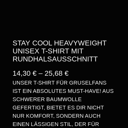
STAY COOL HEAVYWEIGHT
UNISEX T-SHIRT MIT
RUNDHALSAUSSCHNITT
P
14,30
€
–
25,68
€
UNSER T-SHIRT FÜR GRUSELFANS
R
IST EIN ABSOLUTES MUST-HAVE! AUS
E
SCHWERER BAUMWOLLE
I
GEFERTIGT, BIETET ES DIR NICHT
S
NUR KOMFORT, SONDERN AUCH
EINEN LÄSSIGEN STIL, DER FÜR
S