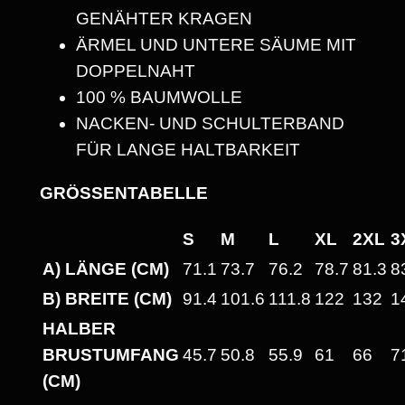
-
GENÄHTER KRAGEN
S
ÄRMEL UND UNTERE SÄUME MIT
H
DOPPELNAHT
I
100 % BAUMWOLLE
R
NACKEN- UND SCHULTERBAND
T
FÜR LANGE HALTBARKEIT
M
I
GRÖSSENTABELLE
T
S
M
L
XL
2XL
3
R
A) LÄNGE (CM)
71.1
73.7
76.2
78.7
81.3
8
U
N
B) BREITE (CM)
91.4
101.6
111.8
122
132
1
D
HALBER
H
BRUSTUMFANG
45.7
50.8
55.9
61
66
7
A
(CM)
L