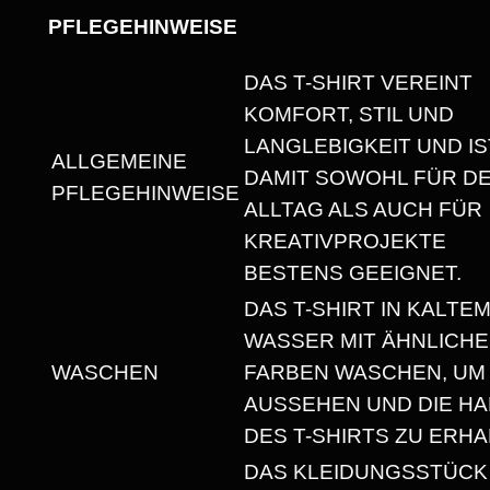
S
PFLEGEHINWEISE
A
DAS T-SHIRT VEREINT
U
KOMFORT, STIL UND
S
LANGLEBIGKEIT UND IS
S
ALLGEMEINE
DAMIT SOWOHL FÜR D
C
PFLEGEHINWEISE
ALLTAG ALS AUCH FÜR
H
KREATIVPROJEKTE
N
BESTENS GEEIGNET.
I
DAS T-SHIRT IN KALTE
T
WASSER MIT ÄHNLICH
T
WASCHEN
FARBEN WASCHEN, UM
M
AUSSEHEN UND DIE HA
E
DES T-SHIRTS ZU ERHA
N
G
DAS KLEIDUNGSSTÜCK