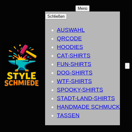
ZUM
Menü
INHALT
Schließen
SPRINGEN
AUSWAHL
QRCODE
HOODIES
CAT-SHIRTS
FUN-SHIRTS
DOG-SHIRTS
WTF-SHIRTS
SPOOKY-SHIRTS
STADT-LAND-SHIRTS
HANDMADE SCHMUCK
TASSEN