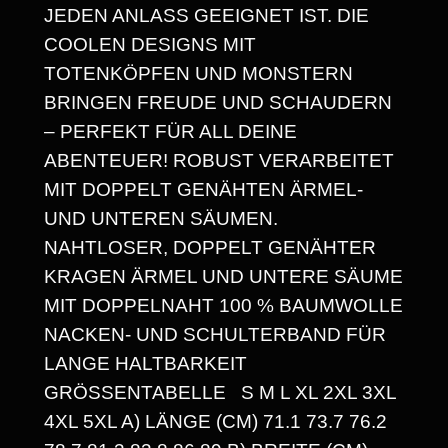
JEDEN ANLASS GEEIGNET IST. DIE
P
COOLEN DESIGNS MIT
A
TOTENKÖPFEN UND MONSTERN
BRINGEN FREUDE UND SCHAUDERN
N
– PERFEKT FÜR ALL DEINE
N
ABENTEUER! ROBUST VERARBEITET
E
MIT DOPPELT GENÄHTEN ÄRMEL-
UND UNTEREN SÄUMEN.
:
NAHTLOSER, DOPPELT GENÄHTER
1
KRAGEN ÄRMEL UND UNTERE SÄUME
4
MIT DOPPELNAHT 100 % BAUMWOLLE
NACKEN- UND SCHULTERBAND FÜR
,
LANGE HALTBARKEIT
3
GRÖSSENTABELLE S M L XL 2XL 3XL 4
0
XL 5XL A) LÄNGE (CM) 71.1 73.7 76.2 7