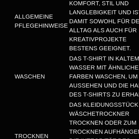
T
KOMFORT, STIL UND
U
LANGLEBIGKEIT UND IS
ALLGEMEINE
N
DAMIT SOWOHL FÜR D
PFLEGEHINWEISE
I
ALLTAG ALS AUCH FÜR
S
KREATIVPROJEKTE
E
BESTENS GEEIGNET.
X
DAS T-SHIRT IN KALTE
T
WASSER MIT ÄHNLICH
-
WASCHEN
FARBEN WASCHEN, UM
S
AUSSEHEN UND DIE HA
H
DES T-SHIRTS ZU ERHA
I
DAS KLEIDUNGSSTÜCK
R
WÄSCHETROCKNER
T
TROCKNEN ODER ZUM
M
TROCKNEN AUFHÄNGEN
TROCKNEN
I