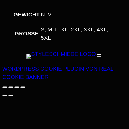
N
I
GEWICHT
N. V.
T
T
S, M, L, XL, 2XL, 3XL, 4XL,
GRÖSSE
M
5XL
E
N
G
WORDPRESS COOKIE PLUGIN VON REAL
E
COOKIE BANNER