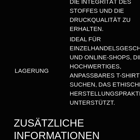
DIE INTEGRITÄT DES
T
STOFFES UND DIE
R
DRUCKQUALITÄT ZU
U
ERHALTEN.
N
IDEAL FÜR
D
EINZELHANDELSGESC
H
UND ONLINE-SHOPS, DI
A
HOCHWERTIGES,
L
LAGERUNG
ANPASSBARES T-SHIRT
S
SUCHEN, DAS ETHISCH
A
HERSTELLUNGSPRAKT
U
UNTERSTÜTZT.
S
S
ZUSÄTZLICHE
C
INFORMATIONEN
H