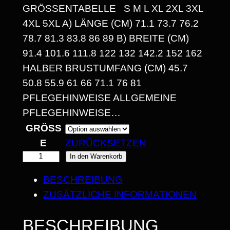
GRÖSSENTABELLE S M L XL 2XL 3XL 4
1
XL 5XL A) LÄNGE (CM) 71.1 73.7 76.2 7
4
8.7 81.3 83.8 86 89 B) BREITE (CM) 9
1.4 101.6 111.8 122 132 142.2 152 162 H
,
ALBER BRUSTUMFANG (CM) 45.7 5
3
0.8 55.9 61 66 71.1 76 81 P
0
FLEGEHINWEISE ALLGEMEINE P
FLEGEHINWEISE…
GRÖSSE
€
ZURÜCKSETZEN
B
"
In den Warenkorb
I
S
BESCHREIBUNG
O
S
ZUSÄTZLICHE INFORMATIONEN
R
2
G
BESCHREIBUNG