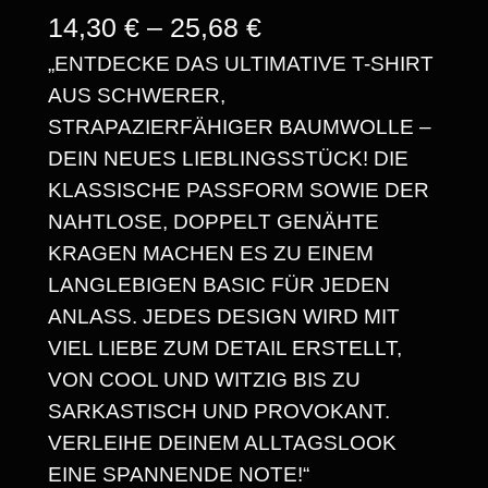
P
14,30
€
–
25,68
€
„ENTDECKE DAS ULTIMATIVE T-SHIRT
R
AUS SCHWERER,
E
STRAPAZIERFÄHIGER BAUMWOLLE –
I
DEIN NEUES LIEBLINGSSTÜCK! DIE
S
KLASSISCHE PASSFORM SOWIE DER
NAHTLOSE, DOPPELT GENÄHTE
S
KRAGEN MACHEN ES ZU EINEM
P
LANGLEBIGEN BASIC FÜR JEDEN
A
ANLASS. JEDES DESIGN WIRD MIT
VIEL LIEBE ZUM DETAIL ERSTELLT,
N
VON COOL UND WITZIG BIS ZU
N
SARKASTISCH UND PROVOKANT.
E
VERLEIHE DEINEM ALLTAGSLOOK
EINE SPANNENDE NOTE!“
: