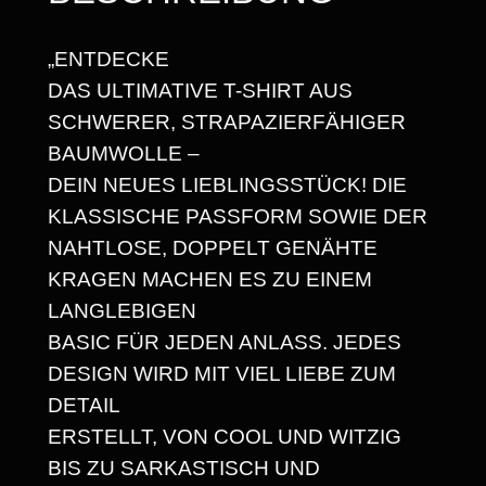
5
L
O
,
„ENTDECKE
S
6
DAS ULTIMATIVE T-SHIRT AUS
U
8
SCHWERER, STRAPAZIERFÄHIGER
N
BAUMWOLLE –
D
DEIN NEUES LIEBLINGSSTÜCK! DIE
V
€
KLASSISCHE PASSFORM SOWIE DER
O
NAHTLOSE, DOPPELT GENÄHTE
L
KRAGEN MACHEN ES ZU EINEM
L
LANGLEBIGEN
E
BASIC FÜR JEDEN ANLASS. JEDES
R
DESIGN WIRD MIT VIEL LIEBE ZUM
E
DETAIL
N
ERSTELLT, VON COOL UND WITZIG
E
BIS ZU SARKASTISCH UND
R