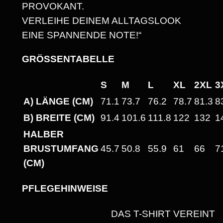
PROVOKANT.
G
VERLEIHE DEINEM ALLTAGSLOOK
I
EINE SPANNENDE NOTE!“
E
!
GRÖSSENTABELLE
"
H
S
M
L
XL
2XL
3
E
A) LÄNGE (CM)
71.1
73.7
76.2
78.7
81.3
8
A
B) BREITE (CM)
91.4
101.6
111.8
122
132
1
V
HALBER
Y
BRUSTUMFANG
45.7
50.8
55.9
61
66
7
W
(CM)
E
I
PFLEGEHINWEISE
G
H
DAS T-SHIRT VEREINT