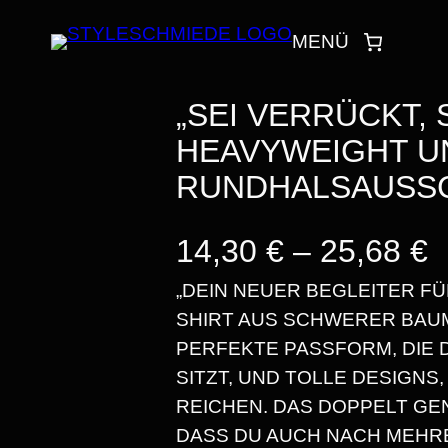
MENÜ
„SEI VERRÜCKT, 
HEAVYWEIGHT UN
RUNDHALSAUSS
P
14,30
€
–
25,68
€
„DEIN NEUER BEGLEITER FÜ
SHIRT AUS SCHWERER BAUM
E
PERFEKTE PASSFORM, DIE
SITZT, UND TOLLE DESIGNS,
I
REICHEN. DAS DOPPELT GEN
DASS DU AUCH NACH MEHR
S