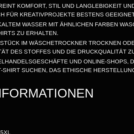
REINT KOMFORT, STIL UND LANGLEBIGKEIT UN
!
5
CH FÜR KREATIVPROJEKTE BESTENS GEEIGNET
"
,
H
N KALTEM WASSER MIT ÄHNLICHEN FARBEN WAS
E
HIRTS ZU ERHALTEN.
6
A
SSTÜCK IM WÄSCHETROCKNER TROCKNEN OD
V
8
ITÄT DES STOFFES UND DIE DRUCKQUALITÄT Z
Y
ZELHANDELSGESCHÄFTE UND ONLINE-SHOPS, D
W
-SHIRT SUCHEN, DAS ETHISCHE HERSTELLUN
E
€
I
INFORMATIONEN
G
H
T
U
N
, 5XL