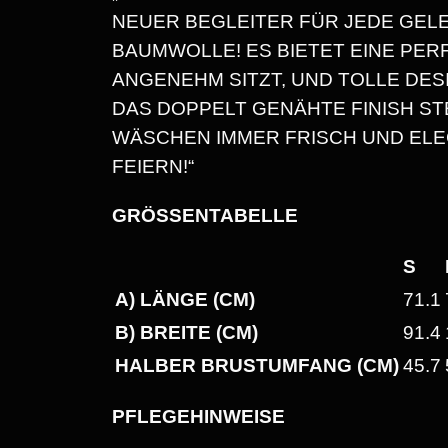
NEUER BEGLEITER FÜR JEDE GEL
BAUMWOLLE! ES BIETET EINE PER
ANGENEHM SITZT, UND TOLLE DESI
DAS DOPPELT GENÄHTE FINISH ST
WÄSCHEN IMMER FRISCH UND ELEGA
FEIERN!“
GRÖSSENTABELLE
S
A) LÄNGE (CM)
71.1
B) BREITE (CM)
91.4
HALBER BRUSTUMFANG (CM)
45.7
PFLEGEHINWEISE