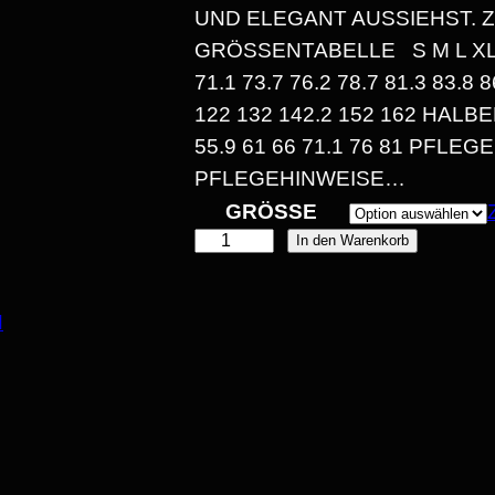
UND ELEGANT AUSSIEHST. ZE
S
GRÖSSENTABELLE S M L XL 2X
1.1 73.7 76.2 78.7 81.3 83.8 8
P
22 132 142.2 152 162 HALBE
5.9 61 66 71.1 76 81 PFLEG
A
FLEGEHINWEISE…
GRÖSSE
"
In den Warenkorb
S
E
E
N
I
:
V
E
1
R
R
4