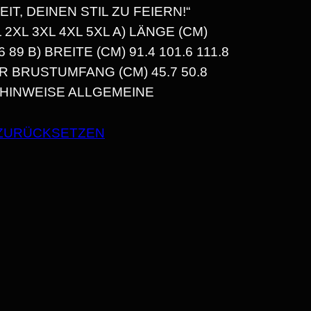
IT, DEINEN STIL ZU FEIERN!“
L 3XL 4XL 5XL A) LÄNGE (CM) 7
6 89 B) BREITE (CM) 91.4 101.6 111.8 1
R BRUSTUMFANG (CM) 45.7 50.8 5
EHINWEISE ALLGEMEINE P
N
ZURÜCKSETZEN
N