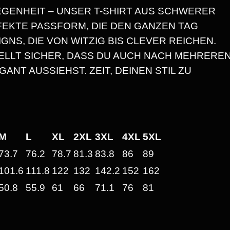
Ü
EGENHEIT – UNSER T-SHIRT AUS SCHWERER
,
C
FEKTE PASSFORM, DIE DEN GANZEN TAG
K
GNS, DIE VON WITZIG BIS CLEVER REICHEN.
3
T
ELLT SICHER, DASS DU AUCH NACH MEHRERE
,
0
NT AUSSIEHST. ZEIT, DEINEN STIL ZU
S
E
I
€
D
U
M
L
XL
2XL
3XL
4XL
5XL
B
S
73.7
76.2
78.7
81.3
83.8
86
89
E
I
101.6
111.8
122
132
142.2
152
162
L
50.8
55.9
61
66
71.1
76
81
S
B
S
2
T