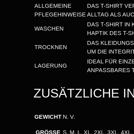
ALLGEMEINE
DAS T-SHIRT VE
PFLEGEHINWEISE
ALLTAG ALS AU
DAS T-SHIRT I
WASCHEN
HAPTIK DES T-S
DAS KLEIDUNG
TROCKNEN
UM DIE INTEGR
IDEAL FÜR EIN
LAGERUNG
ANPASSBARES T
ZUSÄTZLICHE 
GEWICHT
N. V.
GRÖSSE
S, M, L, XL, 2XL, 3XL, 4XL