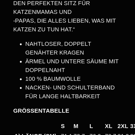
DEN PERFEKTEN SITZ FÜR
C
KATZENMAMAS UND
H
-PAPAS, DIE ALLES LIEBEN, WAS MIT
N
KATZEN ZU TUN HAT.“
U
R
NAHTLOSER, DOPPELT
R
GENÄHTER KRAGEN
E
ÄRMEL UND UNTERE SÄUME MIT
N
DOPPELNAHT
D
100 % BAUMWOLLE
E
NACKEN- UND SCHULTERBAND
N
FÜR LANGE HALTBARKEIT
K
A
GRÖSSENTABELLE
T
S
M
L
XL
2XL
3
Z