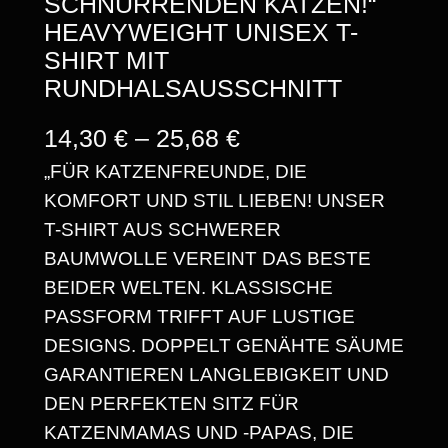
SCHNURRENDEN KATZEN!“
HEAVYWEIGHT UNISEX T-
SHIRT MIT
RUNDHALSAUSSCHNITT
P
14,30
€
–
25,68
€
„FÜR KATZENFREUNDE, DIE
R
KOMFORT UND STIL LIEBEN! UNSER
E
T-SHIRT AUS SCHWERER
I
BAUMWOLLE VEREINT DAS BESTE
S
BEIDER WELTEN. KLASSISCHE
PASSFORM TRIFFT AUF LUSTIGE
S
DESIGNS. DOPPELT GENÄHTE SÄUME
P
GARANTIEREN LANGLEBIGKEIT UND
A
DEN PERFEKTEN SITZ FÜR
KATZENMAMAS UND -PAPAS, DIE
N