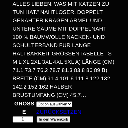
ALLES LIEBEN, WAS MIT KATZEN ZU
N
TUN HAT.“ NAHTLOSER, DOPPELT
E
GENÄHTER KRAGEN ÄRMEL UND
UNTERE SÄUME MIT DOPPELNAHT
:
100 % BAUMWOLLE NACKEN- UND
1
SCHULTERBAND FÜR LANGE
4
HALTBARKEIT GRÖSSENTABELLE S M
L XL 2XL 3XL 4XL 5XL A) LÄNGE (CM) 7
,
1.1 73.7 76.2 78.7 81.3 83.8 86 89 B) B
3
REITE (CM) 91.4 101.6 111.8 122 132 1
0
42.2 152 162 HALBER B
RUSTUMFANG (CM) 45.7…
GRÖSSE
€
ZURÜCKSETZEN
B
"
In den Warenkorb