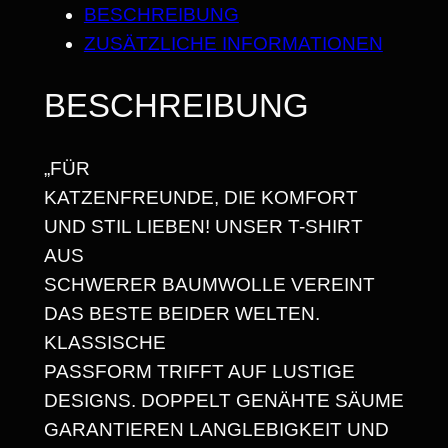
I
R
BESCHREIBUNG
U
S
ZUSÄTZLICHE INFORMATIONEN
H
2
I
BESCHREIBUNG
5
G
E
,
„FÜR
Z
6
KATZENFREUNDE, DIE KOMFORT
E
8
UND STIL LIEBEN! UNSER T-SHIRT
I
AUS
T
SCHWERER BAUMWOLLE VEREINT
E
€
DAS BESTE BEIDER WELTEN.
N
KLASSISCHE
M
PASSFORM TRIFFT AUF LUSTIGE
I
DESIGNS. DOPPELT GENÄHTE SÄUME
T
GARANTIEREN LANGLEBIGKEIT UND
S