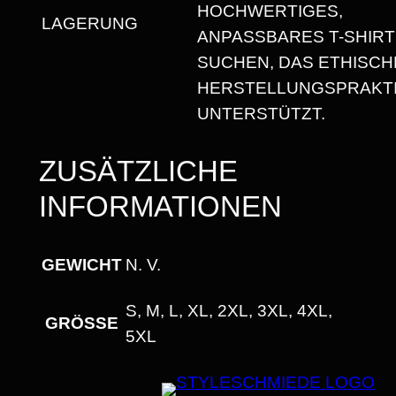
R
HOCHWERTIGES,
LAGERUNG
U
ANPASSBARES T-SHIRT
N
SUCHEN, DAS ETHISCH
D
HERSTELLUNGSPRAKT
H
UNTERSTÜTZT.
A
L
ZUSÄTZLICHE
S
INFORMATIONEN
A
U
S
GEWICHT
N. V.
S
S, M, L, XL, 2XL, 3XL, 4XL,
C
GRÖSSE
5XL
H
N
I