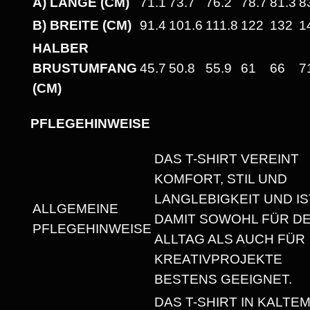
A) LÄNGE (CM)
71.1
73.7
76.2
78.7
81.3
8
E
N
B) BREITE (CM)
91.4
101.6
111.8
122
132
1
!
HALBER
"
BRUSTUMFANG
45.7
50.8
55.9
61
66
7
H
(CM)
E
A
PFLEGEHINWEISE
V
DAS T-SHIRT VEREINT
Y
KOMFORT, STIL UND
W
LANGLEBIGKEIT UND IS
E
ALLGEMEINE
DAMIT SOWOHL FÜR D
I
PFLEGEHINWEISE
ALLTAG ALS AUCH FÜR
G
KREATIVPROJEKTE
H
BESTENS GEEIGNET.
T
DAS T-SHIRT IN KALTE
U