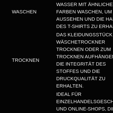
WASSER MIT ÄHNLICH
N
WASCHEN
FARBEN WASCHEN, UM
I
AUSSEHEN UND DIE HA
S
DES T-SHIRTS ZU ERHA
E
X
DAS KLEIDUNGSSTÜCK
T
WÄSCHETROCKNER
-
TROCKNEN ODER ZUM
S
TROCKNEN AUFHÄNGEN
TROCKNEN
H
DIE INTEGRITÄT DES
I
STOFFES UND DIE
R
DRUCKQUALITÄT ZU
T
ERHALTEN.
M
IDEAL FÜR
I
EINZELHANDELSGESC
T
UND ONLINE-SHOPS, DI