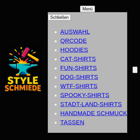
ZUM
Menü
INHALT
Schließen
SPRINGEN
AUSWAHL
QRCODE
HOODIES
CAT-SHIRTS
FUN-SHIRTS
DOG-SHIRTS
WTF-SHIRTS
SPOOKY-SHIRTS
STADT-LAND-SHIRTS
HANDMADE SCHMUCK
TASSEN