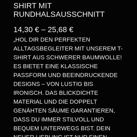
SHIRT MIT
RUNDHALSAUSSCHNITT
P
14,30
€
–
25,68
€
„HOL DIR DEN PERFEKTEN
R
ALLTAGSBEGLEITER MIT UNSEREM T-
E
SHIRT AUS SCHWERER BAUMWOLLE!
I
ES BIETET EINE KLASSISCHE
S
PASSFORM UND BEEINDRUCKENDE
DESIGNS – VON LUSTIG BIS
S
IRONISCH. DAS BLICKDICHTE
P
MATERIAL UND DIE DOPPELT
A
GENÄHTEN SÄUME GARANTIEREN,
DASS DU IMMER STILVOLL UND
N
BEQUEM UNTERWEGS BIST. DEIN
N