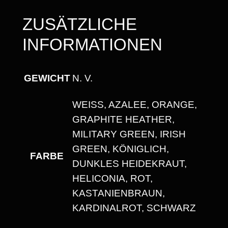
U
ZUSÄTZLICHE
N
INFORMATIONEN
D
H
A
GEWICHT
N. V.
L
S
WEISS, AZALEE, ORANGE, G
A
RAPHITE HEATHER, M
U
ILITARY GREEN, IRISH G
S
REEN, KÖNIGLICH, D
FARBE
S
UNKLES HEIDEKRAUT, H
C
ELICONIA, ROT, K
H
ASTANIENBRAUN, K
N
ARDINALROT, SCHWARZ
I