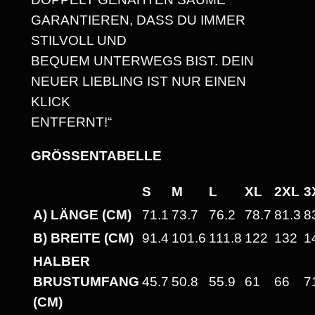
N
GARANTIEREN, DASS DU IMMER
I
STILVOLL UND
C
BEQUEM UNTERWEGS BIST. DEIN
H
NEUER LIEBLING IST NUR EINEN
N
KLICK
I
ENTFERNT!“
C
H
GRÖSSENTABELLE
T
K
S
M
L
XL
2XL
3
O
A) LÄNGE (CM)
71.1
73.7
76.2
78.7
81.3
8
M
B) BREITE (CM)
91.4
101.6
111.8
122
132
1
P
HALBER
L
BRUSTUMFANG
45.7
50.8
55.9
61
66
7
E
(CM)
T