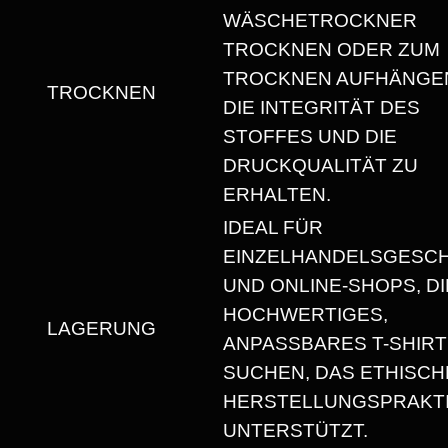
N
WÄSCHETROCKNER
I
TROCKNEN ODER ZUM
S
TROCKNEN AUFHÄNGEN
TROCKNEN
E
DIE INTEGRITÄT DES
X
STOFFES UND DIE
T
DRUCKQUALITÄT ZU
-
ERHALTEN.
S
IDEAL FÜR
H
EINZELHANDELSGESC
I
UND ONLINE-SHOPS, DI
R
HOCHWERTIGES,
T
LAGERUNG
ANPASSBARES T-SHIRT
M
SUCHEN, DAS ETHISCH
I
HERSTELLUNGSPRAKT
T
UNTERSTÜTZT.
R