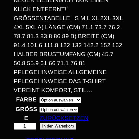
NEUER LIEBLING IST NUR EINEN
E
KLICK ENTFERNT!“
GRÖSSENTABELLE S M L XL 2XL 3XL 4
:
XL 5XL A) LÄNGE (CM) 71.1 73.7 76.2 7
1
8.7 81.3 83.8 86 89 B) BREITE (CM) 9
4
1.4 101.6 111.8 122 132 142.2 152 162 H
ALBER BRUSTUMFANG (CM) 45.7 5
,
0.8 55.9 61 66 71.1 76 81 P
3
FLEGEHINWEISE ALLGEMEINE P
0
FLEGEHINWEISE DAS T-SHIRT V
EREINT KOMFORT, STIL…
FARBE
€
GRÖSSE
B
ZURÜCKSETZEN
I
„
In den Warenkorb
O
S