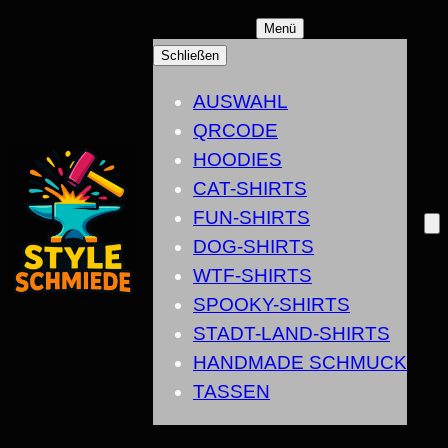
ZUM
Menü
INHALT
Schließen
SPRINGEN
AUSWAHL
QRCODE
HOODIES
CAT-SHIRTS
FUN-SHIRTS
DOG-SHIRTS
WTF-SHIRTS
SPOOKY-SHIRTS
STADT-LAND-SHIRTS
HANDMADE SCHMUCK
TASSEN