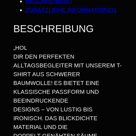
BESCHREIBUNG
H
2
ZUSÄTZLICHE INFORMATIONEN
N
5
E
BESCHREIBUNG
H
,
U
6
„HOL
N
8
DIR DEN PERFEKTEN
D
ALLTAGSBEGLEITER MIT UNSEREM T-
E
SHIRT AUS SCHWERER
H
€
BAUMWOLLE! ES BIETET EINE
A
KLASSISCHE PASSFORM UND
A
BEEINDRUCKENDE
R
DESIGNS – VON LUSTIG BIS
E
IRONISCH. DAS BLICKDICHTE
B
MATERIAL UND DIE
I
DOPPELT GENÄHTEN SÄUME