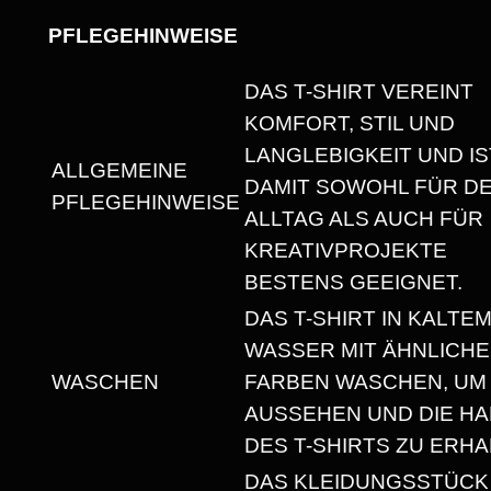
T
PFLEGEHINWEISE
.
“
DAS T-SHIRT VEREINT
H
KOMFORT, STIL UND
E
LANGLEBIGKEIT UND IS
ALLGEMEINE
A
DAMIT SOWOHL FÜR D
PFLEGEHINWEISE
V
ALLTAG ALS AUCH FÜR
Y
KREATIVPROJEKTE
W
BESTENS GEEIGNET.
E
DAS T-SHIRT IN KALTE
I
WASSER MIT ÄHNLICH
G
WASCHEN
FARBEN WASCHEN, UM
H
AUSSEHEN UND DIE HA
T
DES T-SHIRTS ZU ERHA
U
DAS KLEIDUNGSSTÜCK