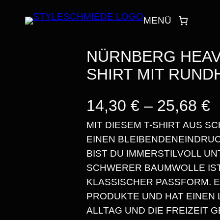
MENÜ
NÜRNBERG HEAV
SHIRT MIT RUN
P
14,30
€
–
25,68
€
MIT DIESEM T-SHIRT AUS 
EINEN BLEIBENDENEINDRUC
E
BIST DU IMMERSTILVOLL UN
SCHWERER BAUMWOLLE IST 
I
KLASSISCHER PASSFORM. E
PRODUKTE UND HAT EINEN L
S
ALLTAG UND DIE FREIZEIT G