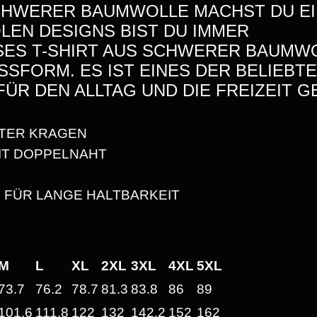
,
SCHWERER BAUMWOLLE MACHST DU E
H
OLEN DESIGNS BIST DU IMMER
3
E
SES T-SHIRT AUS SCHWERER BAUMWO
A
0
ASSFORM. ES IST EINES DER BELIEB
V
FÜR DEN ALLTAG UND DIE FREIZEIT GE
Y
W
TER KRAGEN
€
E
IT DOPPELNAHT
I
B
G
 FÜR LANGE HALTBARKEIT
H
I
T
S
U
M
L
XL
2XL
3XL
4XL
5XL
N
2
I
73.7
76.2
78.7
81.3
83.8
86
89
S
5
101.6
111.8
122
132
142.2
152
162