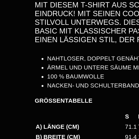
MIT
DIESEM T-SHIRT AUS 
EINDRUCK! MIT SEINEN CO
STILVOLL UNTERWEGS.
DIE
BASIC MIT KLASSISCHER P
EINEN LÄSSIGEN STIL, DER 
NAHTLOSER, DOPPELT GENÄH
ÄRMEL UND UNTERE SÄUME M
100 % BAUMWOLLE
NACKEN- UND SCHULTERBAND
GRÖSSENTABELLE
S
A) LÄNGE (CM)
71.1
B) BREITE (CM)
91.4