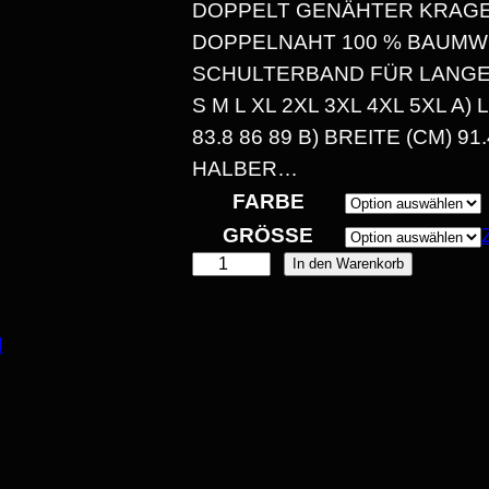
S
DOPPELT GENÄHTER KRAGE
DOPPELNAHT 100 % BAUMW
P
SCHULTERBAND FÜR LANGE
M L XL 2XL 3XL 4XL 5XL A) LÄN
A
3.8 86 89 B) BREITE (CM) 91.4
ALBER…
FARBE
GRÖSSE
N
In den Warenkorb
E
Ü
:
R
N
N
1
B
E
4
R
G