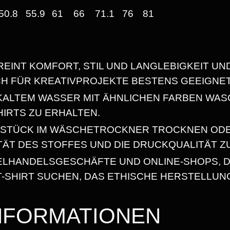
E
50.8
55.9
61
66
71.1
76
81
,
X
T
6
-
REINT KOMFORT, STIL UND LANGLEBIGKEIT UN
S
8
CH FÜR KREATIVPROJEKTE BESTENS GEEIGNET
H
I
N KALTEM WASSER MIT ÄHNLICHEN FARBEN WAS
R
HIRTS ZU ERHALTEN.
€
T
SSTÜCK IM WÄSCHETROCKNER TROCKNEN OD
M
ITÄT DES STOFFES UND DIE DRUCKQUALITÄT Z
I
ZELHANDELSGESCHÄFTE UND ONLINE-SHOPS, D
T
-SHIRT SUCHEN, DAS ETHISCHE HERSTELLUN
R
U
INFORMATIONEN
N