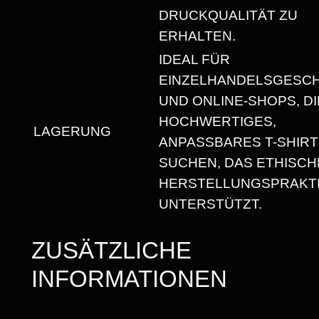
T
DRUCKQUALITÄT ZU
R
ERHALTEN.
U
IDEAL FÜR
N
EINZELHANDELSGESC
D
UND ONLINE-SHOPS, DI
H
HOCHWERTIGES,
A
LAGERUNG
ANPASSBARES T-SHIRT
L
SUCHEN, DAS ETHISCH
S
HERSTELLUNGSPRAKT
A
UNTERSTÜTZT.
U
S
ZUSÄTZLICHE
S
INFORMATIONEN
C
H
N