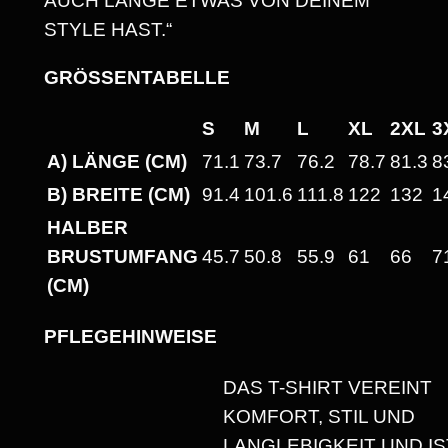
AUCH LANGE ETWAS VON DEINEM
A
STYLE HAST.“
C
E
GRÖSSENTABELLE
.
“
S
M
L
XL
2XL
3
H
A) LÄNGE (CM)
71.1
73.7
76.2
78.7
81.3
8
E
B) BREITE (CM)
91.4
101.6
111.8
122
132
1
A
HALBER
V
BRUSTUMFANG
45.7
50.8
55.9
61
66
7
Y
(CM)
W
E
PFLEGEHINWEISE
I
G
DAS T-SHIRT VEREINT
H
KOMFORT, STIL UND
T
LANGLEBIGKEIT UND IS