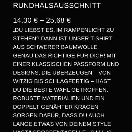
RUNDHALSAUSSCHNITT
P
14,30
€
–
25,68
€
„DU LIEBST ES, IM RAMPENLICHT ZU
R
STEHEN? DANN IST UNSER T-SHIRT
E
AUS SCHWERER BAUMWOLLE
I
GENAU DAS RICHTIGE FÜR DICH! MIT
S
EINER KLASSISCHEN PASSFORM UND
DESIGNS, DIE ÜBERZEUGEN – VON
S
WITZIG BIS SCHLAGFERTIG – HAST
P
DU DIE BESTE WAHL GETROFFEN.
A
ROBUSTE MATERIALIEN UND EIN
DOPPELT GENÄHTER KRAGEN
N
SORGEN DAFÜR, DASS DU AUCH
N
LANGE ETWAS VON DEINEM STYLE
E