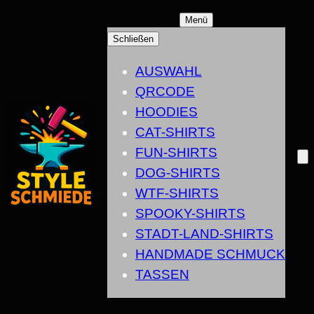
ZUM
Menü
INHALT
Schließen
SPRINGEN
AUSWAHL
QRCODE
HOODIES
CAT-SHIRTS
FUN-SHIRTS
DOG-SHIRTS
WTF-SHIRTS
SPOOKY-SHIRTS
STADT-LAND-SHIRTS
HANDMADE SCHMUCK
TASSEN