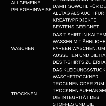
ALLGEMEINE
U
DAMIT SOWOHL FÜR D
PFLEGEHINWEISE
N
ALLTAG ALS AUCH FÜR
I
KREATIVPROJEKTE
S
BESTENS GEEIGNET.
E
DAS T-SHIRT IN KALTE
X
WASSER MIT ÄHNLICH
T
WASCHEN
FARBEN WASCHEN, UM
-
AUSSEHEN UND DIE HA
S
DES T-SHIRTS ZU ERHA
H
DAS KLEIDUNGSSTÜCK
I
WÄSCHETROCKNER
R
TROCKNEN ODER ZUM
T
TROCKNEN AUFHÄNGEN
TROCKNEN
M
DIE INTEGRITÄT DES
I
STOFFES UND DIE