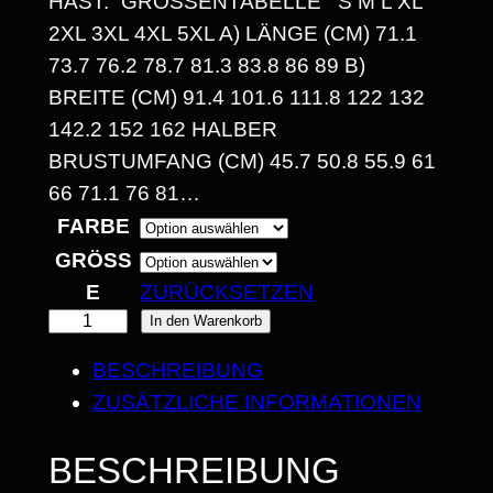
HAST.“ GRÖSSENTABELLE S M L XL 2
XL 3XL 4XL 5XL A) LÄNGE (CM) 71.1 7
:
3.7 76.2 78.7 81.3 83.8 86 89 B) B
1
REITE (CM) 91.4 101.6 111.8 122 132 1
4
42.2 152 162 HALBER B
RUSTUMFANG (CM) 45.7 50.8 55.9 61 6
,
6 71.1 76 81…
3
FARBE
0
GRÖSSE
ZURÜCKSETZEN
„
In den Warenkorb
€
M
BESCHREIBUNG
B
E
ZUSÄTZLICHE INFORMATIONEN
I
I
N
S
BESCHREIBUNG
H