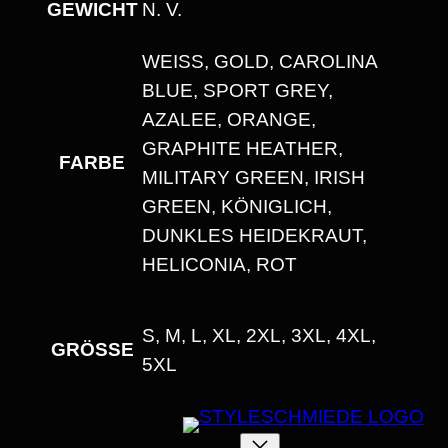
GEWICHT
N. V.
I
T
WEISS, GOLD, CAROLINA B
T
LUE, SPORT GREY, A
M
ZALEE, ORANGE, G
E
RAPHITE HEATHER, M
FARBE
N
ILITARY GREEN, IRISH G
G
REEN, KÖNIGLICH, D
E
UNKLES HEIDEKRAUT, H
ELICONIA, ROT
S, M, L, XL, 2XL, 3XL, 4XL,
GRÖSSE
5XL