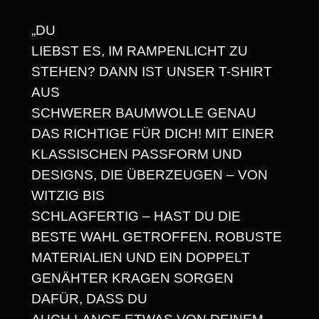
2
U
5
„DU
N
LIEBST ES, IM RAMPENLICHT ZU
D
,
STEHEN? DANN IST UNSER T-SHIRT
=
6
AUS
M
8
SCHWERER BAUMWOLLE GENAU
E
DAS RICHTIGE FÜR DICH! MIT EINER
I
KLASSISCHEN PASSFORM UND
N
€
DESIGNS, DIE ÜBERZEUGEN – VON
H
WITZIG BIS
A
SCHLAGFERTIG – HAST DU DIE
P
BESTE WAHL GETROFFEN. ROBUSTE
P
MATERIALIEN UND EIN DOPPELT
Y
GENÄHTER KRAGEN SORGEN
P
DAFÜR, DASS DU
L