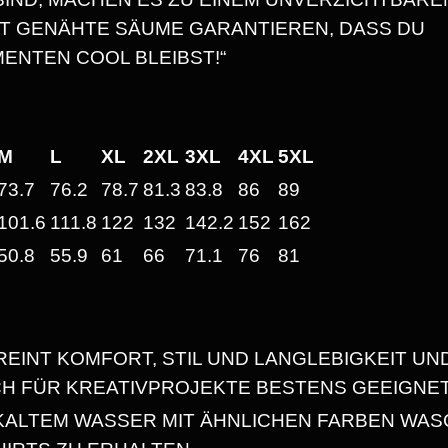
N
0
LT GENÄHTE SÄUME GARANTIEREN, DASS DU
G
ENTEN COOL BLEIBST!“
T
M
€
I
R
M
L
XL
2XL
3XL
4XL
5XL
B
M
73.7
76.2
78.7
81.3
83.8
86
89
E
I
101.6
111.8
122
132
142.2
152
162
H
50.8
55.9
61
66
71.1
76
81
S
R
B
2
E
REINT KOMFORT, STIL UND LANGLEBIGKEIT UN
I
5
CH FÜR KREATIVPROJEKTE BESTENS GEEIGNET
A
,
L
N KALTEM WASSER MIT ÄHNLICHEN FARBEN WAS
S