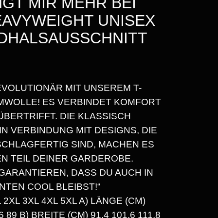
NGT MIR MEHR BEI
EAVYWEIGHT UNISEX
NDHALSAUSSCHNITT
EVOLUTIONÄR MIT UNSEREM T-
R
MWOLLE! ES VERBINDET KOMFORT
 ÜBERTRIFFT. DIE KLASSISCH
N VERBINDUNG MIT DESIGNS, DIE
SCHLAGFERTIG SIND, MACHEN ES
N TEIL DEINER GARDEROBE.
ARANTIEREN, DASS DU AUCH IN
TEN COOL BLEIBST!“
L 3XL 4XL 5XL A) LÄNGE (CM) 7
6 89 B) BREITE (CM) 91.4 101.6 111.8 1