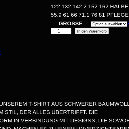
22 132 142.2 152 162 HALBE
A
5.9 61 66 71.1 76 81 PFL
GRÖSSE
„
In den Warenkorb
M
E
E
N
I
:
N
H
1
U
N
4
D
 UNSEREM T-SHIRT AUS SCHWERER BAUMWOLL
,
B
 STIL, DER ALLES ÜBERTRIFFT. DIE
R
ORM IN VERBINDUNG MIT DESIGNS, DIE SOWO
3
I
SIND, MACHEN ES ZU EINEM UNVERZICHTBARE