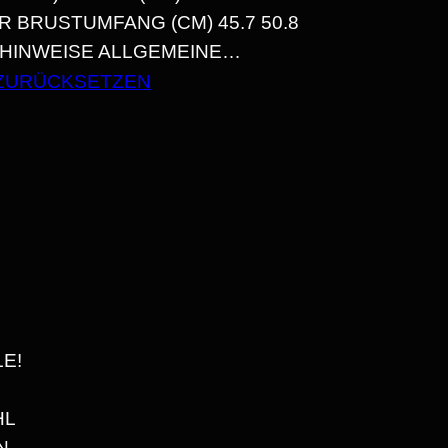
R BRUSTUMFANG (CM) 45.7 50.8 5
EGEHINWEISE ALLGEMEINE…
N
ZURÜCKSETZEN
N
E!
HL
N