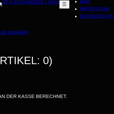
AGB
I
IMPRESSUM
G
DATENSCHUT
H
T
KIE BANNER
U
N
I
S
RTIKEL: 0)
E
X
T
-
S
AN DER KASSE BERECHNET.
H
I