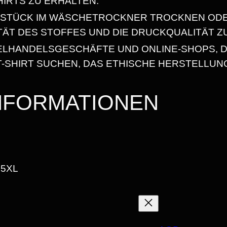
HIRTS ZU ERHALTEN.
6
B
SSTÜCK IM WÄSCHETROCKNER TROCKNEN OD
Ü
8
ITÄT DES STOFFES UND DIE DRUCKQUALITÄT Z
C
ZELHANDELSGESCHÄFTE UND ONLINE-SHOPS, D
H
-SHIRT SUCHEN, DAS ETHISCHE HERSTELLUN
E
€
R
INFORMATIONEN
.
“
H
E
A
, 5XL
V
Y
W
E