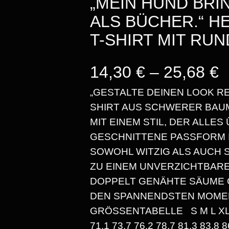
„MEIN HUND BRI
ALS BÜCHER.“ H
T-SHIRT MIT RU
P
14,30
€
–
25,68
€
„GESTALTE DEINEN LOOK R
SHIRT AUS SCHWERER BAU
E
MIT EINEM STIL, DER ALLES
GESCHNITTENE PASSFORM I
I
SOWOHL WITZIG ALS AUCH 
ZU EINEM UNVERZICHTBARE
S
DOPPELT GENÄHTE SÄUME G
S
DEN SPANNENDSTEN MOMEN
GRÖSSENTABELLE S M L XL 2X
P
1.1 73.7 76.2 78.7 81.3 83.8 8