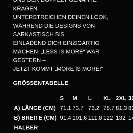
D
KRAGEN
E
UNTERSTREICHEN DEINEN LOOK,
L
WÄHREND DIE DESIGNS VON
N
SARKASTISCH BIS
,
EINLADEND DICH EINZIGARTIG
W
MACHEN. „LESS IS MORE“ WAR
E
GESTERN –
N
JETZT KOMMT „MORE IS MORE!“
I
G
GRÖSSENTABELLE
E
R
S
M
L
XL
2XL
3
S
A) LÄNGE (CM)
71.1
73.7
76.2
78.7
81.3
8
O
B) BREITE (CM)
91.4
101.6
111.8
122
132
1
R
HALBER
G