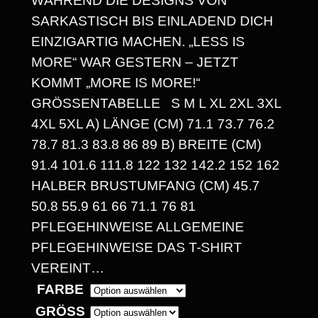
WÄHREND DIE DESIGNS VON
N
SARKASTISCH BIS EINLADEND DICH
N
EINZIGARTIG MACHEN. „LESS IS
E
MORE“ WAR GESTERN – JETZT
KOMMT „MORE IS MORE!“
:
GRÖSSENTABELLE S M L XL 2XL 3XL 4
1
XL 5XL A) LÄNGE (CM) 71.1 73.7 76.2 7
4
8.7 81.3 83.8 86 89 B) BREITE (CM) 9
1.4 101.6 111.8 122 132 142.2 152 162 H
,
ALBER BRUSTUMFANG (CM) 45.7 5
3
0.8 55.9 61 66 71.1 76 81 P
0
FLEGEHINWEISE ALLGEMEINE P
FLEGEHINWEISE DAS T-SHIRT V
EREINT…
€
FARBE
B
GRÖSSE