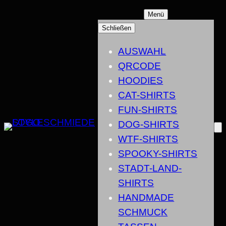
ZUM
Menü
INHALT
Schließen
SPRINGEN
AUSWAHL
QRCODE
HOODIES
CAT-SHIRTS
FUN-SHIRTS
DOG-SHIRTS
WTF-SHIRTS
SPOOKY-SHIRTS
STADT-LAND-
SHIRTS
HANDMADE
SCHMUCK