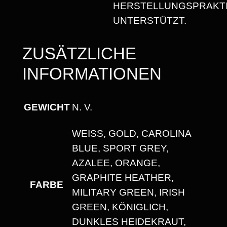
HERSTELLUNGSPRAKT
R
UNTERSTÜTZT.
U
N
ZUSÄTZLICHE
D
INFORMATIONEN
H
A
L
GEWICHT
N. V.
S
A
WEISS, GOLD, CAROLINA B
U
LUE, SPORT GREY, A
S
ZALEE, ORANGE, G
S
RAPHITE HEATHER, M
FARBE
C
ILITARY GREEN, IRISH G
H
REEN, KÖNIGLICH, D
N
UNKLES HEIDEKRAUT, H