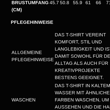
BRUSTUMFANG
45.7
50.8
55.9
61
66
7
E
(CM)
N
.
PFLEGEHINWEISE
“
H
DAS T-SHIRT VEREINT
E
KOMFORT, STIL UND
A
LANGLEBIGKEIT UND IS
ALLGEMEINE
V
DAMIT SOWOHL FÜR D
PFLEGEHINWEISE
Y
ALLTAG ALS AUCH FÜR
W
KREATIVPROJEKTE
E
BESTENS GEEIGNET.
I
DAS T-SHIRT IN KALTE
G
WASSER MIT ÄHNLICH
H
WASCHEN
FARBEN WASCHEN, UM
T
AUSSEHEN UND DIE HA