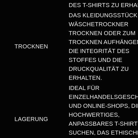
U
DES T-SHIRTS ZU ERHA
N
DAS KLEIDUNGSSTÜCK
I
WÄSCHETROCKNER
S
TROCKNEN ODER ZUM
E
TROCKNEN AUFHÄNGEN
TROCKNEN
X
DIE INTEGRITÄT DES
T
STOFFES UND DIE
-
DRUCKQUALITÄT ZU
S
ERHALTEN.
H
IDEAL FÜR
I
EINZELHANDELSGESC
R
UND ONLINE-SHOPS, DI
T
HOCHWERTIGES,
M
LAGERUNG
ANPASSBARES T-SHIRT
I
SUCHEN, DAS ETHISCH
T