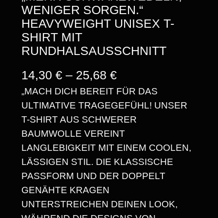
WENIGER SORGEN.“
HEAVYWEIGHT UNISEX T-
SHIRT MIT
RUNDHALSAUSSCHNITT
P
14,30
€
–
25,68
€
„MACH DICH BEREIT FÜR DAS
R
ULTIMATIVE TRAGEGEFÜHL! UNSER
E
T-SHIRT AUS SCHWERER
I
BAUMWOLLE VEREINT
S
LANGLEBIGKEIT MIT EINEM COOLEN,
LÄSSIGEN STIL. DIE KLASSISCHE
S
PASSFORM UND DER DOPPELT
P
GENÄHTE KRAGEN
A
UNTERSTREICHEN DEINEN LOOK,