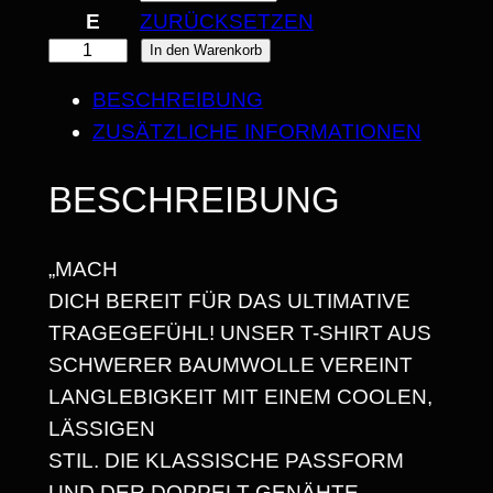
I
ZURÜCKSETZEN
„
In den Warenkorb
S
M
2
BESCHREIBUNG
E
ZUSÄTZLICHE INFORMATIONEN
5
H
R
,
BESCHREIBUNG
S
6
C
8
„MACH
H
DICH BEREIT FÜR DAS ULTIMATIVE
W
TRAGEGEFÜHL! UNSER T-SHIRT AUS
A
€
SCHWERER BAUMWOLLE VEREINT
N
LANGLEBIGKEIT MIT EINEM COOLEN,
Z
LÄSSIGEN
W
STIL. DIE KLASSISCHE PASSFORM
E
UND DER DOPPELT GENÄHTE