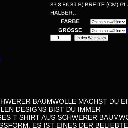
3.8 86 89 B) BREITE (CM) 91.4
ALBER…
FARBE
GRÖSSE
M
In den Warenkorb
E
A
:
N
N
N
1
H
E
4
I
,
M
SCHWERER BAUMWOLLE MACHST DU E
H
OLEN DESIGNS BIST DU IMMER
3
E
SES T-SHIRT AUS SCHWERER BAUMWO
A
0
ASSFORM. ES IST EINES DER BELIEB