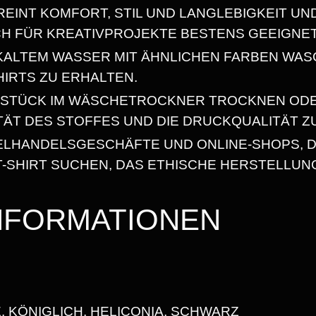
REINT KOMFORT, STIL UND LANGLEBIGKEIT UN
S
8
CH FÜR KREATIVPROJEKTE BESTENS GEEIGNET
H
I
N KALTEM WASSER MIT ÄHNLICHEN FARBEN WAS
R
HIRTS ZU ERHALTEN.
€
T
SSTÜCK IM WÄSCHETROCKNER TROCKNEN OD
M
ITÄT DES STOFFES UND DIE DRUCKQUALITÄT Z
I
ZELHANDELSGESCHÄFTE UND ONLINE-SHOPS, D
T
-SHIRT SUCHEN, DAS ETHISCHE HERSTELLUN
R
U
INFORMATIONEN
N
D
H
A
L
, KÖNIGLICH, HELICONIA, SCHWARZ