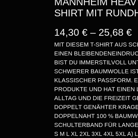
MANNHEIM HEAVY
SHIRT MIT RUN
P
14,30
€
–
25,68
€
MIT DIESEM T-SHIRT AUS 
EINEN BLEIBENDENEINDRUC
E
BIST DU IMMERSTILVOLL UN
SCHWERER BAUMWOLLE IST 
I
KLASSISCHER PASSFORM. E
PRODUKTE UND HAT EINEN L
S
ALLTAG UND DIE FREIZEIT G
S
DOPPELT GENÄHTER KRAGE
DOPPELNAHT 100 % BAUMW
P
SCHULTERBAND FÜR LANGE
M L XL 2XL 3XL 4XL 5XL A) LÄN
A