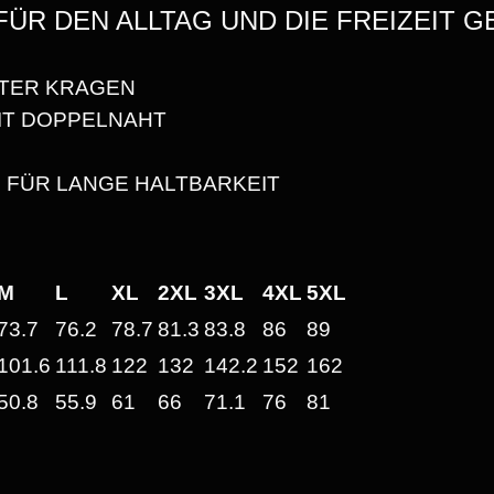
V
FÜR DEN ALLTAG UND DIE FREIZEIT GE
Y
W
TER KRAGEN
€
E
IT DOPPELNAHT
I
B
G
 FÜR LANGE HALTBARKEIT
H
I
T
S
U
M
L
XL
2XL
3XL
4XL
5XL
N
2
I
73.7
76.2
78.7
81.3
83.8
86
89
S
5
101.6
111.8
122
132
142.2
152
162
E
50.8
55.9
61
66
71.1
76
81
,
X
T
6
-