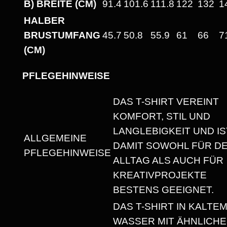
B) BREITE (CM)
91.4
101.6
111.8
122
132
1
H
HALBER
E
BRUSTUMFANG
45.7
50.8
55.9
61
66
7
A
(CM)
V
Y
PFLEGEHINWEISE
W
E
DAS T-SHIRT VEREINT
I
KOMFORT, STIL UND
G
LANGLEBIGKEIT UND IS
ALLGEMEINE
H
DAMIT SOWOHL FÜR D
PFLEGEHINWEISE
T
ALLTAG ALS AUCH FÜR
U
KREATIVPROJEKTE
N
BESTENS GEEIGNET.
I
DAS T-SHIRT IN KALTE
S
WASSER MIT ÄHNLICH