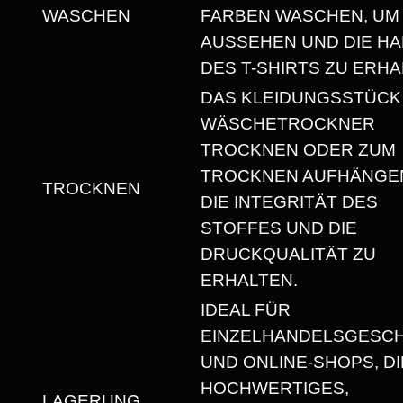
E
WASCHEN
FARBEN WASCHEN, UM
X
AUSSEHEN UND DIE HA
T
DES T-SHIRTS ZU ERHA
-
DAS KLEIDUNGSSTÜCK
S
WÄSCHETROCKNER
H
TROCKNEN ODER ZUM
I
TROCKNEN AUFHÄNGEN
TROCKNEN
R
DIE INTEGRITÄT DES
T
STOFFES UND DIE
M
DRUCKQUALITÄT ZU
I
ERHALTEN.
T
IDEAL FÜR
R
EINZELHANDELSGESC
U
UND ONLINE-SHOPS, DI
N
HOCHWERTIGES,
D
LAGERUNG