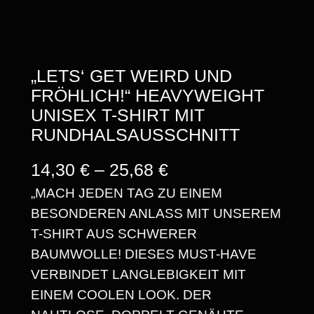
„LETS‘ GET WEIRD UND
FRÖHLICH!“ HEAVYWEIGHT
UNISEX T-SHIRT MIT
RUNDHALSAUSSCHNITT
P
14,30
€
–
25,68
€
„MACH JEDEN TAG ZU EINEM
R
BESONDEREN ANLASS MIT UNSEREM
E
T-SHIRT AUS SCHWERER
I
BAUMWOLLE! DIESES MUST-HAVE
S
VERBINDET LANGLEBIGKEIT MIT
EINEM COOLEN LOOK. DER
S