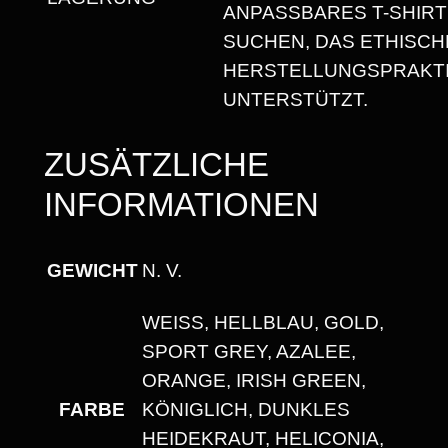
ANPASSBARES T-SHIRT
H
SUCHEN, DAS ETHISCH
A
HERSTELLUNGSPRAKT
L
UNTERSTÜTZT.
S
A
ZUSÄTZLICHE
U
INFORMATIONEN
S
S
C
GEWICHT
N. V.
H
N
WEISS, HELLBLAU, GOLD, S
I
PORT GREY, AZALEE, O
T
RANGE, IRISH GREEN, K
T
FARBE
ÖNIGLICH, DUNKLES H
M
EIDEKRAUT, HELICONIA, R