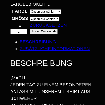
ANGLEBIGKEIT…
€
FARBE
B
GRÖSSE
I
ZURÜCKSETZEN
"
In den Warenkorb
S
L
2
BESCHREIBUNG
E
ZUSÄTZLICHE INFORMATIONEN
5
T
S
,
BESCHREIBUNG
'
6
G
8
„MACH
E
JEDEN TAG ZU EINEM BESONDEREN
T
ANLASS MIT UNSEREM T-SHIRT AUS
W
€
SCHWERER
E