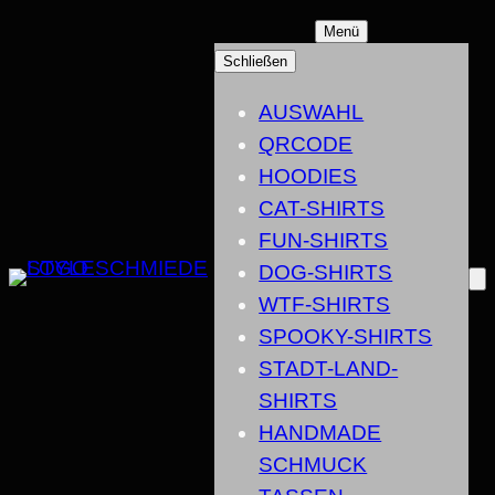
ZUM
Menü
INHALT
Schließen
SPRINGEN
AUSWAHL
QRCODE
HOODIES
CAT-SHIRTS
FUN-SHIRTS
DOG-SHIRTS
WTF-SHIRTS
SPOOKY-SHIRTS
STADT-LAND-
SHIRTS
HANDMADE
SCHMUCK