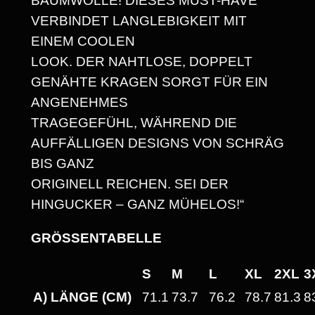
BAUMWOLLE! DIESES MUST-HAVE
I
VERBINDET LANGLEBIGKEIT MIT
R
EINEM COOLEN
D
LOOK. DER NAHTLOSE, DOPPELT
U
GENÄHTE KRAGEN SORGT FÜR EIN
N
ANGENEHMES
D
TRAGEGEFÜHL, WÄHREND DIE
F
AUFFÄLLIGEN DESIGNS VON SCHRÄG
R
BIS GANZ
Ö
ORIGINELL REICHEN. SEI DER
H
HINGUCKER – GANZ MÜHELOS!“
L
I
GRÖSSENTABELLE
C
H
S
M
L
XL
2XL
3
!
A) LÄNGE (CM)
71.1
73.7
76.2
78.7
81.3
8
"