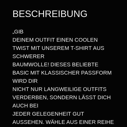
C
S
H
BESCHREIBUNG
2
E
5
L
„GIB
N
,
DEINEM OUTFIT EINEN COOLEN
U
6
TWIST MIT UNSEREM T-SHIRT AUS
N
8
SCHWERER
D
BAUMWOLLE! DIESES BELIEBTE
D
BASIC MIT KLASSISCHER PASSFORM
I
€
WIRD DIR
E
NICHT NUR LANGWEILIGE OUTFITS
W
VERDERBEN, SONDERN LÄSST DICH
E
AUCH BEI
L
JEDER GELEGENHEIT GUT
T
AUSSEHEN. WÄHLE AUS EINER REIHE
E