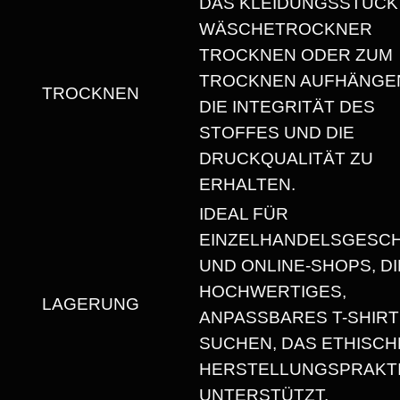
DAS KLEIDUNGSSTÜCK
T
WÄSCHETROCKNER
M
TROCKNEN ODER ZUM
I
TROCKNEN AUFHÄNGEN
TROCKNEN
T
DIE INTEGRITÄT DES
R
STOFFES UND DIE
U
DRUCKQUALITÄT ZU
N
ERHALTEN.
D
IDEAL FÜR
H
EINZELHANDELSGESC
A
UND ONLINE-SHOPS, DI
L
HOCHWERTIGES,
S
LAGERUNG
ANPASSBARES T-SHIRT
A
SUCHEN, DAS ETHISCH
U
HERSTELLUNGSPRAKT
S
UNTERSTÜTZT.