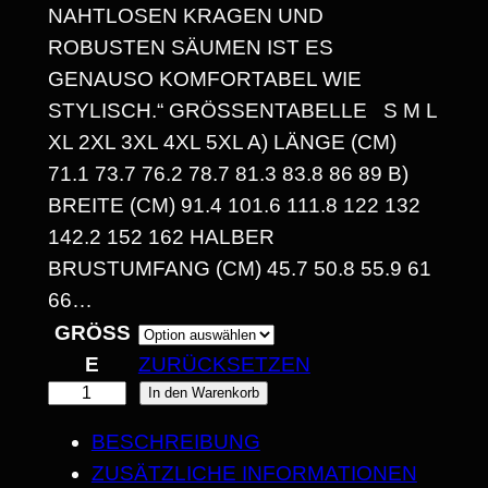
N
NAHTLOSEN KRAGEN UND
E
ROBUSTEN SÄUMEN IST ES
GENAUSO KOMFORTABEL WIE
:
STYLISCH.“ GRÖSSENTABELLE S M L X
1
L 2XL 3XL 4XL 5XL A) LÄNGE (CM) 7
4
1.1 73.7 76.2 78.7 81.3 83.8 86 89 B) B
REITE (CM) 91.4 101.6 111.8 122 132 1
,
42.2 152 162 HALBER B
3
RUSTUMFANG (CM) 45.7 50.8 55.9 61 6
0
6…
GRÖSSE
ZURÜCKSETZEN
€
"
In den Warenkorb
B
L
BESCHREIBUNG
I
Ä
ZUSÄTZLICHE INFORMATIONEN