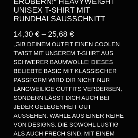
EROBERN!“ HEAVYWEIGHT
UNISEX T-SHIRT MIT
RUNDHALSAUSSCHNITT
P
14,30
€
–
25,68
€
„GIB DEINEM OUTFIT EINEN COOLEN
R
TWIST MIT UNSEREM T-SHIRT AUS
E
SCHWERER BAUMWOLLE! DIESES
I
BELIEBTE BASIC MIT KLASSISCHER
S
PASSFORM WIRD DIR NICHT NUR
LANGWEILIGE OUTFITS VERDERBEN,
S
SONDERN LÄSST DICH AUCH BEI
P
JEDER GELEGENHEIT GUT
A
AUSSEHEN. WÄHLE AUS EINER REIHE
VON DESIGNS, DIE SOWOHL LUSTIG
N
ALS AUCH FRECH SIND. MIT EINEM