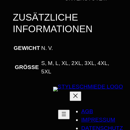
S
C
ZUSÄTZLICHE
H
INFORMATIONEN
N
I
T
GEWICHT
N. V.
T
M
S, M, L, XL, 2XL, 3XL, 4XL,
GRÖSSE
E
5XL
N
G
E
AGB
IMPRESSUM
DATENSCHUTZ