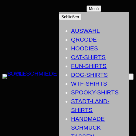
ZUM
Menü
INHALT
Schließen
SPRINGEN
AUSWAHL
QRCODE
HOODIES
CAT-SHIRTS
FUN-SHIRTS
DOG-SHIRTS
WTF-SHIRTS
SPOOKY-SHIRTS
STADT-LAND-
SHIRTS
HANDMADE
SCHMUCK