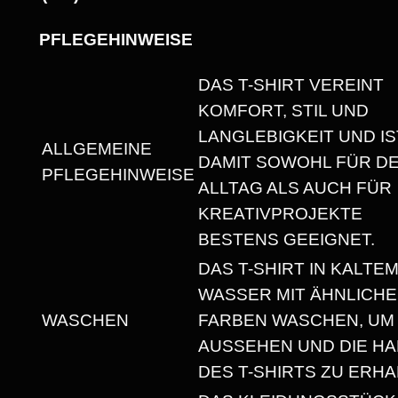
I
G
PFLEGEHINWEISE
H
T
DAS T-SHIRT VEREINT
U
KOMFORT, STIL UND
N
LANGLEBIGKEIT UND IS
ALLGEMEINE
I
DAMIT SOWOHL FÜR D
PFLEGEHINWEISE
S
ALLTAG ALS AUCH FÜR
E
KREATIVPROJEKTE
X
BESTENS GEEIGNET.
T
DAS T-SHIRT IN KALTE
-
WASSER MIT ÄHNLICH
S
WASCHEN
FARBEN WASCHEN, UM
H
AUSSEHEN UND DIE HA
I
DES T-SHIRTS ZU ERHA
R