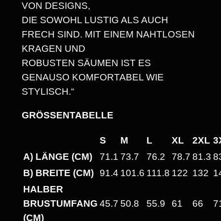
VON DESIGNS,
R
DIE SOWOHL LUSTIG ALS AUCH
O
FRECH SIND. MIT EINEM NAHTLOSEN
B
KRAGEN UND
E
ROBUSTEN SÄUMEN IST ES
R
GENAUSO KOMFORTABEL WIE
N
STYLISCH.“
!
"
GRÖSSENTABELLE
H
E
S
M
L
XL
2XL
3
A
A) LÄNGE (CM)
71.1
73.7
76.2
78.7
81.3
8
V
B) BREITE (CM)
91.4
101.6
111.8
122
132
1
Y
HALBER
W
BRUSTUMFANG
45.7
50.8
55.9
61
66
7
E
(CM)