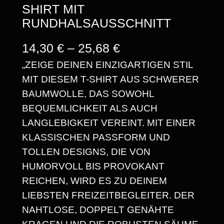
SHIRT MIT
RUNDHALSAUSSCHNITT
P
14,30
€
–
25,68
€
„ZEIGE DEINEN EINZIGARTIGEN STIL
R
MIT DIESEM T-SHIRT AUS SCHWERER
E
BAUMWOLLE, DAS SOWOHL
I
BEQUEMLICHKEIT ALS AUCH
S
LANGLEBIGKEIT VEREINT. MIT EINER
KLASSISCHEN PASSFORM UND
S
TOLLEN DESIGNS, DIE VON
P
HUMORVOLL BIS PROVOKANT
A
REICHEN, WIRD ES ZU DEINEM
LIEBSTEN FREIZEITBEGLEITER. DER
N
NAHTLOSE, DOPPELT GENÄHTE
N