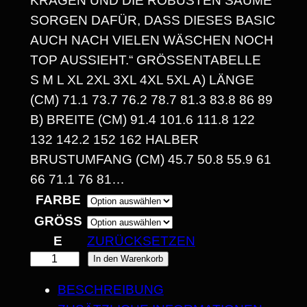
KRAGEN UND DIE ROBUSTEN SÄUME
E
SORGEN DAFÜR, DASS DIESES BASIC
AUCH NACH VIELEN WÄSCHEN NOCH
:
TOP AUSSIEHT.“ GRÖSSENTABELLE S
1
M L XL 2XL 3XL 4XL 5XL A) LÄNGE (
4
CM) 71.1 73.7 76.2 78.7 81.3 83.8 86 89 B
) BREITE (CM) 91.4 101.6 111.8 122 1
,
32 142.2 152 162 HALBER B
3
RUSTUMFANG (CM) 45.7 50.8 55.9 61 6
0
6 71.1 76 81…
FARBE
GRÖSSE
€
ZURÜCKSETZEN
B
"
In den Warenkorb
I
L
BESCHREIBUNG
Ä
S