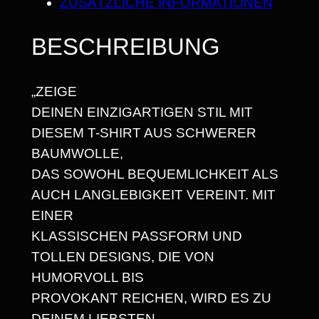
ZUSÄTZLICHE INFORMATIONEN
C
2
H
BESCHREIBUNG
5
E
L
,
„ZEIGE
N
6
DEINEN EINZIGARTIGEN STIL MIT
–
8
DIESEM T-SHIRT AUS SCHWERER
D
BAUMWOLLE,
E
DAS SOWOHL BEQUEMLICHKEIT ALS
R
€
AUCH LANGLEBIGKEIT VEREINT. MIT
B
EINER
E
KLASSISCHEN PASSFORM UND
S
TOLLEN DESIGNS, DIE VON
T
HUMORVOLL BIS
E
PROVOKANT REICHEN, WIRD ES ZU
O
DEINEM LIEBSTEN