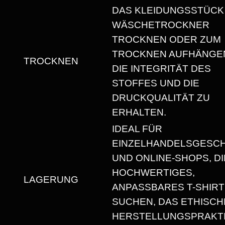
S
DAS KLEIDUNGSSTÜCK
H
WÄSCHETROCKNER
I
TROCKNEN ODER ZUM
R
TROCKNEN AUFHÄNGEN
TROCKNEN
T
DIE INTEGRITÄT DES
M
STOFFES UND DIE
I
DRUCKQUALITÄT ZU
T
ERHALTEN.
R
IDEAL FÜR
U
EINZELHANDELSGESC
N
UND ONLINE-SHOPS, DI
D
HOCHWERTIGES,
H
LAGERUNG
ANPASSBARES T-SHIRT
A
SUCHEN, DAS ETHISCH
L
HERSTELLUNGSPRAKT
S