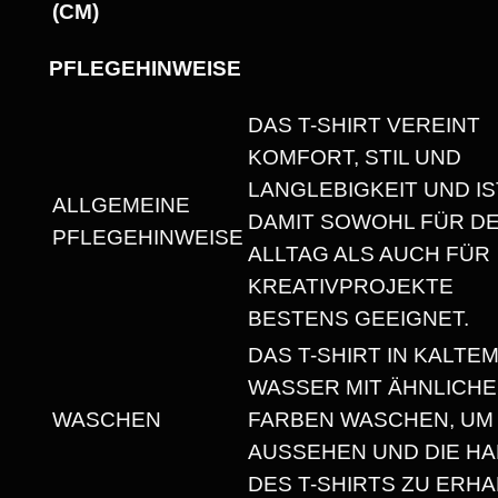
(CM)
Y
W
PFLEGEHINWEISE
E
I
DAS T-SHIRT VEREINT
G
KOMFORT, STIL UND
H
LANGLEBIGKEIT UND IS
ALLGEMEINE
T
DAMIT SOWOHL FÜR D
PFLEGEHINWEISE
U
ALLTAG ALS AUCH FÜR
N
KREATIVPROJEKTE
I
BESTENS GEEIGNET.
S
DAS T-SHIRT IN KALTE
E
WASSER MIT ÄHNLICH
X
WASCHEN
FARBEN WASCHEN, UM
T
AUSSEHEN UND DIE HA
-
DES T-SHIRTS ZU ERHA