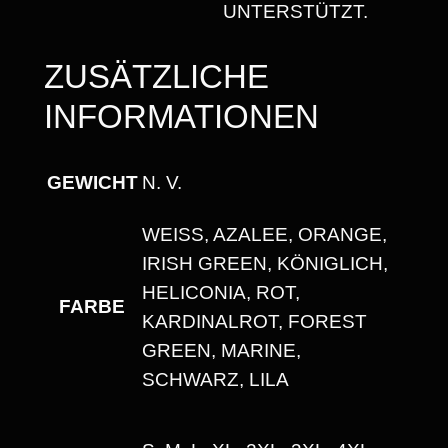
UNTERSTÜTZT.
A
U
ZUSÄTZLICHE
S
INFORMATIONEN
S
C
H
GEWICHT
N. V.
N
I
WEISS, AZALEE, ORANGE, I
T
RISH GREEN, KÖNIGLICH, H
T
ELICONIA, ROT, K
FARBE
M
ARDINALROT, FOREST G
E
REEN, MARINE, S
N
CHWARZ, LILA
G
E