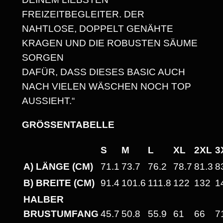
U
FREIZEITBEGLEITER. DER
T
NAHTLOSE, DOPPELT GENÄHTE
F
KRAGEN UND DIE ROBUSTEN SÄUME
I
SORGEN
T
DAFÜR, DASS DIESES BASIC AUCH
-
NACH VIELEN WÄSCHEN NOCH TOP
H
AUSSIEHT.“
A
C
GRÖSSENTABELLE
K
!
S
M
L
XL
2XL
3
"
A) LÄNGE (CM)
71.1
73.7
76.2
78.7
81.3
8
H
B) BREITE (CM)
91.4
101.6
111.8
122
132
1
E
HALBER
A
BRUSTUMFANG
45.7
50.8
55.9
61
66
7
V