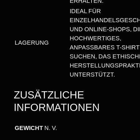
ERHALTEN.
R
IDEAL FÜR
T
EINZELHANDELSGESC
M
UND ONLINE-SHOPS, DI
I
HOCHWERTIGES,
T
LAGERUNG
ANPASSBARES T-SHIRT
R
SUCHEN, DAS ETHISCH
U
HERSTELLUNGSPRAKT
N
UNTERSTÜTZT.
D
H
ZUSÄTZLICHE
A
INFORMATIONEN
L
S
A
GEWICHT
N. V.
U