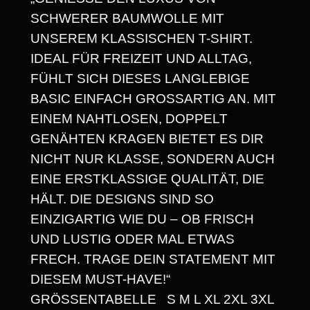
R
CHWERER BAUMWOLLE MIT U
E
NSEREM KLASSISCHEN T-SHIRT. I
I
DEAL FÜR FREIZEIT UND ALLTAG, F
S
ÜHLT SICH DIESES LANGLEBIGE B
ASIC EINFACH GROSSARTIG AN. MIT EI
S
NEM NAHTLOSEN, DOPPELT GE
P
NÄHTEN KRAGEN BIETET ES DIR NI
A
CHT NUR KLASSE, SONDERN AUCH EI
NE ERSTKLASSIGE QUALITÄT, DIE HÄ
N
LT. DIE DESIGNS SIND SO EI
N
NZIGARTIG WIE DU – OB FRISCH UN
E
D LUSTIG ODER MAL ETWAS FR
ECH. TRAGE DEIN STATEMENT MIT DI
:
ESEM MUST-HAVE!“ GR
1
ÖSSENTABELLE S M L XL 2XL 3XL 4XL