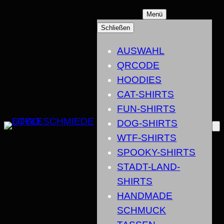
ZUM
Menü
INHALT
Schließen
SPRINGEN
AUSWAHL
QRCODE
HOODIES
CAT-SHIRTS
FUN-SHIRTS
DOG-SHIRTS
WTF-SHIRTS
SPOOKY-SHIRTS
STADT-LAND-
SHIRTS
HANDMADE
SCHMUCK