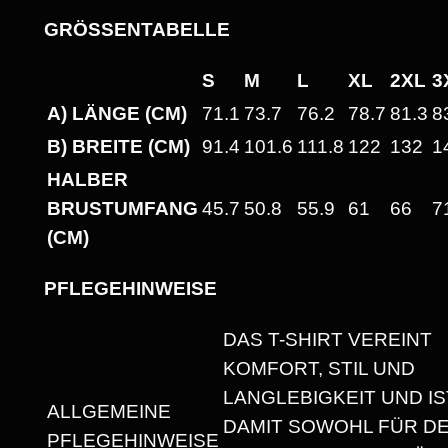
D
GRÖSSENTABELLE
E
M
S
M
L
XL
2XL
3
T
A) LÄNGE (CM)
71.1
73.7
76.2
78.7
81.3
8
E
B) BREITE (CM)
91.4
101.6
111.8
122
132
1
I
HALBER
L
BRUSTUMFANG
45.7
50.8
55.9
61
66
7
!
(CM)
"
H
PFLEGEHINWEISE
E
A
DAS T-SHIRT VEREINT
V
KOMFORT, STIL UND
Y
LANGLEBIGKEIT UND IS
ALLGEMEINE
W
DAMIT SOWOHL FÜR D
PFLEGEHINWEISE