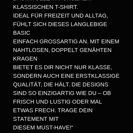
T
6
KLASSISCHEN T-SHIRT.
Ä
8
IDEAL FÜR FREIZEIT UND ALLTAG,
T
FÜHLT SICH DIESES LANGLEBIGE
S
BASIC
P
€
EINFACH GROSSARTIG AN. MIT EINEM N
R
AHTLOSEN, DOPPELT GENÄHTEN K
U
RAGEN
D
BIETET ES DIR NICHT NUR KLASSE,
E
SONDERN AUCH EINE ERSTKLASSIGE
L
QUALITÄT, DIE HÄLT. DIE DESIGNS
T
SIND SO EINZIGARTIG WIE DU – OB
A
FRISCH UND LUSTIG ODER MAL
U
ETWAS FRECH. TRAGE DEIN
S
STATEMENT MIT
J
DIESEM MUST-HAVE!“
E