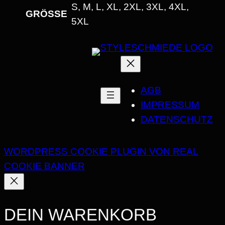
S
S, M, L, XL, 2XL, 3XL, 4XL,
GRÖSSE
S
5XL
C
H
N
I
AGB
T
IMPRESSUM
T
DATENSCHUTZ
M
E
N
WORDPRESS COOKIE PLUGIN VON REAL
G
COOKIE BANNER
E
DEIN WARENKORB