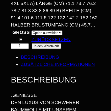
4
5XL A) LÄNGE (CM) 71.1 73.7 76.2 78.
7 81.3 83.8 86 89 B) BREITE (CM) 91.
,
4 101.6 111.8 122 132 142.2 152 162 HAL
3
BER BRUSTUMFANG (CM) 45.7…
0
GRÖSSE
ZURÜCKSETZEN
"
In den Warenkorb
€
K
BESCHREIBUNG
B
R
ZUSÄTZLICHE INFORMATIONEN
I
E
A
S
BESCHREIBUNG
T
2
I
„GENIESSE
5
V
DEN LUXUS VON SCHWERER
I
,
BAUMWOLLE MIT UNSEREM