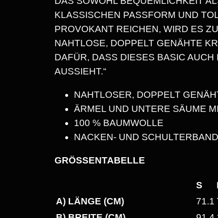
DAS SOWOHL BEQUEMLICHKEIT ALS
KLASSISCHEN PASSFORM UND TOL
PROVOKANT REICHEN, WIRD ES ZU
NAHTLOSE, DOPPELT GENÄHTE K
DAFÜR, DASS DIESES BASIC AUC
AUSSIEHT.“
NAHTLOSER, DOPPELT GENÄH
ÄRMEL UND UNTERE SÄUME M
100 % BAUMWOLLE
NACKEN- UND SCHULTERBAND
GRÖSSENTABELLE
S
A) LÄNGE (CM)
71.1
B) BREITE (CM)
91.4