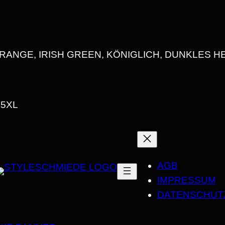
E
I
G
H
RANGE, IRISH GREEN, KÖNIGLICH, DUNKLES HEI
T
U
N
, 5XL
I
S
E
X
AGB
T
IMPRESSUM
-
DATENSCHUT
S
H