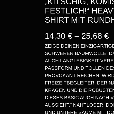
„KITSCHIG, KOM
FESTLICH!“ HEAV
SHIRT MIT RUN
P
14,30
€
–
25,68
€
ZEIGE DEINEN EINZIGARTIGE
SCHWERER BAUMWOLLE, DA
E
AUCH LANGLEBIGKEIT VEREI
PASSFORM UND TOLLEN DES
I
PROVOKANT REICHEN, WIRD
FREIZEITBEGLEITER. DER 
S
KRAGEN UND DIE ROBUSTE
S
DIESES BASIC AUCH NACH 
AUSSIEHT.“ NAHTLOSER, D
P
UND UNTERE SÄUME MIT D