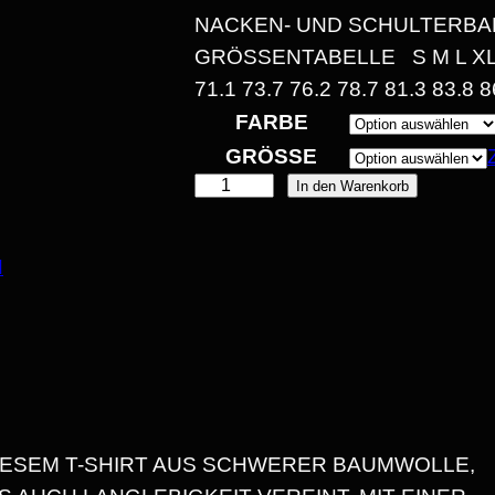
NACKEN- UND SCHULTERBA
A
GRÖSSENTABELLE S M L XL 2X
1.1 73.7 76.2 78.7 81.3 83.8
FARBE
GRÖSSE
"
In den Warenkorb
E
K
:
I
N
T
1
S
C
4
H
,
I
G
3
 DIESEM T-SHIRT AUS SCHWERER BAUMWOLLE,
,