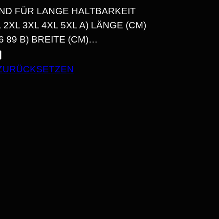
ND FÜR LANGE HALTBARKEIT
L 3XL 4XL 5XL A) LÄNGE (CM) 7
N
 86 89 B) BREITE (CM)…
N
ZURÜCKSETZEN