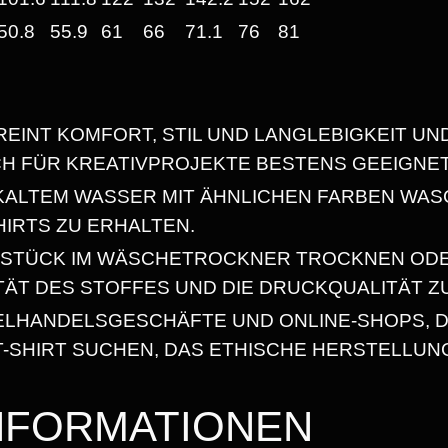
6
E
50.8
55.9
61
66
71.1
76
81
S
8
T
L
REINT KOMFORT, STIL UND LANGLEBIGKEIT UN
I
€
CH FÜR KREATIVPROJEKTE BESTENS GEEIGNET
C
N KALTEM WASSER MIT ÄHNLICHEN FARBEN WAS
H
HIRTS ZU ERHALTEN.
!
SSTÜCK IM WÄSCHETROCKNER TROCKNEN OD
"
ITÄT DES STOFFES UND DIE DRUCKQUALITÄT Z
H
E
ZELHANDELSGESCHÄFTE UND ONLINE-SHOPS, D
A
-SHIRT SUCHEN, DAS ETHISCHE HERSTELLUN
V
Y
INFORMATIONEN
W