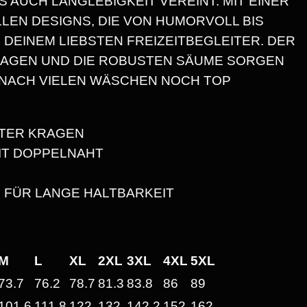
 AUCH LANGLEBIGKEIT VEREINT. MIT EINER
K
0
LEN DESIGNS, DIE VON HUMORVOLL BIS
O
 DEINEM LIEBSTEN FREIZEITBEGLEITER. DER
M
RAGEN UND DIE ROBUSTEN SÄUME SORGEN
I
H NACH VIELEN WÄSCHEN NOCH TOP
€
S
C
B
H
TER KRAGEN
,
I
IT DOPPELNAHT
U
S
N
 FÜR LANGE HALTBARKEIT
D
2
G
A
5
M
L
XL
2XL
3XL
4XL
5XL
N
,
73.7
76.2
78.7
81.3
83.8
86
89
Z
101.6
111.8
122
132
142.2
152
162
F