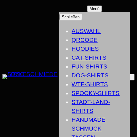
ZUM
Menü
INHALT
Schließen
SPRINGEN
AUSWAHL
QRCODE
HOODIES
CAT-SHIRTS
FUN-SHIRTS
DOG-SHIRTS
WTF-SHIRTS
SPOOKY-SHIRTS
STADT-LAND-
SHIRTS
HANDMADE
SCHMUCK