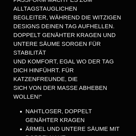
D
ALLTAGSTAUGLICHEN
I
BEGLEITER, WÄHREND DIE WITZIGEN
E
DESIGNS DEINEN TAG AUFHELLEN.
W
DOPPELT GENÄHTER KRAGEN UND
A
UNTERE SÄUME SORGEN FÜR
H
STABILITÄT
R
UND KOMFORT, EGAL WO DER TAG
E
DICH HINFÜHRT. FÜR
N
KATZENFREUNDE, DIE
H
SICH VON DER MASSE ABHEBEN
E
WOLLEN!“
R
R
NAHTLOSER, DOPPELT
S
GENÄHTER KRAGEN
C
ÄRMEL UND UNTERE SÄUME MIT
H