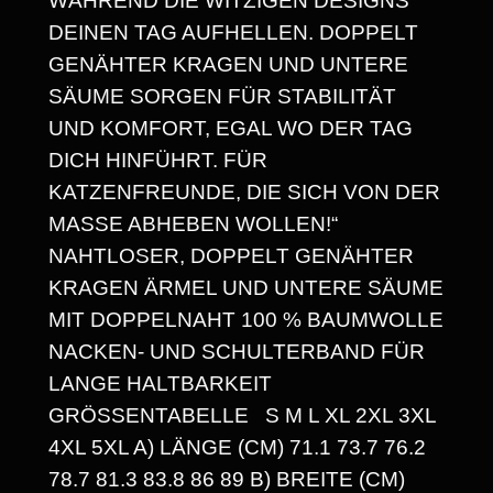
WÄHREND DIE WITZIGEN DESIGNS
S
DEINEN TAG AUFHELLEN. DOPPELT
P
GENÄHTER KRAGEN UND UNTERE
A
SÄUME SORGEN FÜR STABILITÄT
UND KOMFORT, EGAL WO DER TAG
N
DICH HINFÜHRT. FÜR
N
KATZENFREUNDE, DIE SICH VON DER
E
MASSE ABHEBEN WOLLEN!“
NAHTLOSER, DOPPELT GENÄHTER
:
KRAGEN ÄRMEL UND UNTERE SÄUME
1
MIT DOPPELNAHT 100 % BAUMWOLLE
4
NACKEN- UND SCHULTERBAND FÜR
LANGE HALTBARKEIT
,
GRÖSSENTABELLE S M L XL 2XL 3XL 4
3
XL 5XL A) LÄNGE (CM) 71.1 73.7 76.2 7
0
8.7 81.3 83.8 86 89 B) BREITE (CM) 9