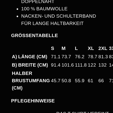
DOPPELNAHT
E
100 % BAUMWOLLE
R
NACKEN- UND SCHULTERBAND
!
FÜR LANGE HALTBARKEIT
"
H
GRÖSSENTABELLE
E
S
M
L
XL
2XL
3
A
A) LÄNGE (CM)
71.1
73.7
76.2
78.7
81.3
8
V
Y
B) BREITE (CM)
91.4
101.6
111.8
122
132
1
W
HALBER
E
BRUSTUMFANG
45.7
50.8
55.9
61
66
7
I
(CM)
G
H
PFLEGEHINWEISE
T