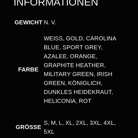
INFORMATIONEN
I
T
T
GEWICHT
N. V.
M
WEISS, GOLD, CAROLINA B
E
LUE, SPORT GREY, A
N
ZALEE, ORANGE, G
G
RAPHITE HEATHER, M
E
FARBE
ILITARY GREEN, IRISH G
REEN, KÖNIGLICH, D
UNKLES HEIDEKRAUT, H
ELICONIA, ROT
S, M, L, XL, 2XL, 3XL, 4XL,
GRÖSSE
5XL