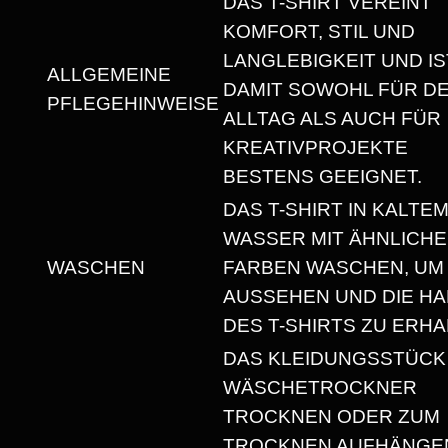
DAS T-SHIRT VEREINT
U
KOMFORT, STIL UND
N
LANGLEBIGKEIT UND IS
I
ALLGEMEINE
DAMIT SOWOHL FÜR D
S
PFLEGEHINWEISE
ALLTAG ALS AUCH FÜR
E
KREATIVPROJEKTE
X
BESTENS GEEIGNET.
T
DAS T-SHIRT IN KALTE
-
WASSER MIT ÄHNLICH
S
WASCHEN
FARBEN WASCHEN, UM
H
AUSSEHEN UND DIE HA
I
DES T-SHIRTS ZU ERHA
R
T
DAS KLEIDUNGSSTÜCK
M
WÄSCHETROCKNER
I
TROCKNEN ODER ZUM
T
TROCKNEN AUFHÄNGEN