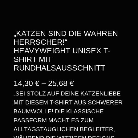
„KATZEN SIND DIE WAHREN
HERRSCHER!“
HEAVYWEIGHT UNISEX T-
SHIRT MIT
RUNDHALSAUSSCHNITT
P
14,30
€
–
25,68
€
„SEI STOLZ AUF DEINE KATZENLIEBE
R
MIT DIESEM T-SHIRT AUS SCHWERER
E
BAUMWOLLE! DIE KLASSISCHE
I
PASSFORM MACHT ES ZUM
S
ALLTAGSTAUGLICHEN BEGLEITER,