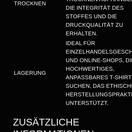
TROCKNEN
R
DIE INTEGRITÄT DES
U
STOFFES UND DIE
N
DRUCKQUALITÄT ZU
D
ERHALTEN.
H
IDEAL FÜR
A
EINZELHANDELSGESC
L
UND ONLINE-SHOPS, DI
S
HOCHWERTIGES,
LAGERUNG
A
ANPASSBARES T-SHIRT
U
SUCHEN, DAS ETHISCH
S
HERSTELLUNGSPRAKT
S
UNTERSTÜTZT.
C
H
ZUSÄTZLICHE
N