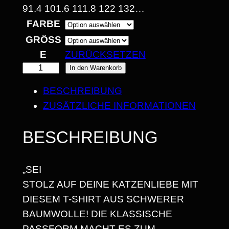
1.4 101.6 111.8 122 132…
FARBE
€
GRÖSSE
B
ZURÜCKSETZEN
I
"
In den Warenkorb
K
S
BESCHREIBUNG
A
2
ZUSÄTZLICHE INFORMATIONEN
T
5
Z
BESCHREIBUNG
E
,
N
6
„SEI
S
8
STOLZ AUF DEINE KATZENLIEBE MIT
I
DIESEM T-SHIRT AUS SCHWERER
N
BAUMWOLLE! DIE KLASSISCHE
D
€
PASSFORM MACHT ES ZUM