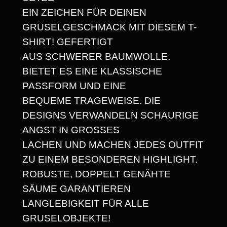
R
8
EIN ZEICHEN FÜR DEINEN
O
GRUSELGESCHMACK MIT DIESEM T-
K
SHIRT! GEFERTIGT
E
€
AUS SCHWERER BAUMWOLLE,
H
BIETET ES EINE KLASSISCHE
E
PASSFORM UND EINE
A
BEQUEME TRAGEWEISE. DIE
V
DESIGNS VERWANDELN SCHAURIGE
Y
ANGST IN GROSSES
W
LACHEN UND MACHEN JEDES OUTFIT
E
ZU EINEM BESONDEREN HIGHLIGHT.
I
ROBUSTE, DOPPELT GENÄHTE
G
SÄUME GARANTIEREN
H
LANGLEBIGKEIT FÜR ALLE
T
GRUSELOBJEKTE!
U