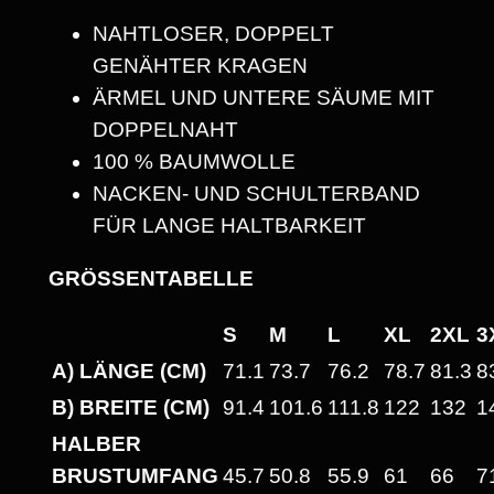
N
NAHTLOSER, DOPPELT
I
GENÄHTER KRAGEN
S
ÄRMEL UND UNTERE SÄUME MIT
E
DOPPELNAHT
X
100 % BAUMWOLLE
T
NACKEN- UND SCHULTERBAND
-
FÜR LANGE HALTBARKEIT
S
H
GRÖSSENTABELLE
I
S
M
L
XL
2XL
3
R
A) LÄNGE (CM)
71.1
73.7
76.2
78.7
81.3
8
T
M
B) BREITE (CM)
91.4
101.6
111.8
122
132
1
I
HALBER
T
BRUSTUMFANG
45.7
50.8
55.9
61
66
7