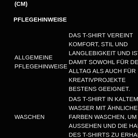
R
(CM)
U
N
PFLEGEHINWEISE
D
DAS T-SHIRT VEREINT
H
KOMFORT, STIL UND
A
LANGLEBIGKEIT UND IS
L
ALLGEMEINE
DAMIT SOWOHL FÜR D
S
PFLEGEHINWEISE
ALLTAG ALS AUCH FÜR
A
KREATIVPROJEKTE
U
BESTENS GEEIGNET.
S
DAS T-SHIRT IN KALTE
S
WASSER MIT ÄHNLICH
C
WASCHEN
FARBEN WASCHEN, UM
H
AUSSEHEN UND DIE HA
N
DES T-SHIRTS ZU ERHA
I