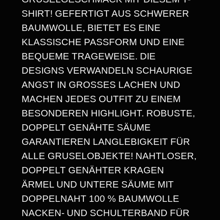
E
SHIRT! GEFERTIGT AUS SCHWERER
I
BAUMWOLLE, BIETET ES EINE
S
KLASSISCHE PASSFORM UND EINE
BEQUEME TRAGEWEISE. DIE
S
DESIGNS VERWANDELN SCHAURIGE
P
ANGST IN GROSSES LACHEN UND M
A
ACHEN JEDES OUTFIT ZU EINEM B
ESONDEREN HIGHLIGHT. ROBUSTE, D
N
OPPELT GENÄHTE SÄUME G
N
ARANTIEREN LANGLEBIGKEIT FÜR A
E
LLE GRUSELOBJEKTE! NAHTLOSER, D
OPPELT GENÄHTER KRAGEN Ä
:
RMEL UND UNTERE SÄUME MIT D
1
OPPELNAHT 100 % BAUMWOLLE N
4
ACKEN- UND SCHULTERBAND FÜR L