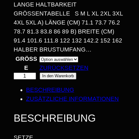
ANGE HALTBARKEIT G
,
RÖSSENTABELLE S M L XL 2XL 3XL 4X
3
L 5XL A) LÄNGE (CM) 71.1 73.7 76.2 78
0
.7 81.3 83.8 86 89 B) BREITE (CM) 91
.4 101.6 111.8 122 132 142.2 152 162 HA
LBER BRUSTUMFANG…
€
GRÖSSE
B
ZURÜCKSETZEN
I
I
In den Warenkorb
F
S
BESCHREIBUNG
A
ZUSÄTZLICHE INFORMATIONEN
2
I
5
N
BESCHREIBUNG
T
,
B
6
SETZE