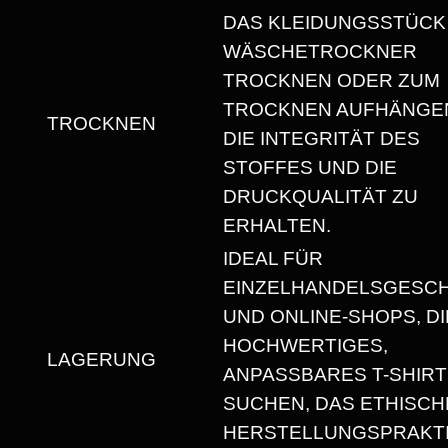
T
DAS KLEIDUNGSSTÜCK
T
WÄSCHETROCKNER
M
TROCKNEN ODER ZUM
E
TROCKNEN AUFHÄNGEN
TROCKNEN
N
DIE INTEGRITÄT DES
G
STOFFES UND DIE
E
DRUCKQUALITÄT ZU
ERHALTEN.
IDEAL FÜR
EINZELHANDELSGESC
UND ONLINE-SHOPS, DI
HOCHWERTIGES,
LAGERUNG
ANPASSBARES T-SHIRT
SUCHEN, DAS ETHISCH
HERSTELLUNGSPRAKT