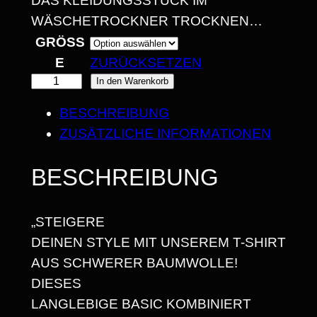
DAS KLEIDUNGSSTÜCK IM
B
WÄSCHETROCKNER TROCKNEN…
I
GRÖSSE
ZURÜCKSETZEN
S
"
In den Warenkorb
2
I
BESCHREIBUNG
5
C
ZUSÄTZLICHE INFORMATIONEN
H
,
B
BESCHREIBUNG
6
I
8
N
„STEIGERE
E
DEINEN STYLE MIT UNSEREM T-SHIRT
I
€
AUS SCHWERER BAUMWOLLE!
N
DIESES
H
LANGLEBIGE BASIC KOMBINIERT
I