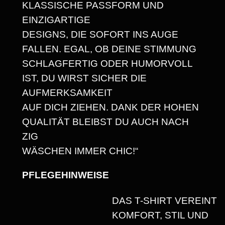
KLASSISCHE PASSFORM UND
T
EINZIGARTIGE
Z
DESIGNS, DIE SOFORT INS AUGE
E
FALLEN. EGAL, OB DEINE STIMMUNG
-
SCHLAGFERTIG ODER HUMORVOLL
P
IST, DU WIRST SICHER DIE
R
AUFMERKSAMKEIT
O
AUF DICH ZIEHEN. DANK DER HOHEN
B
QUALITÄT BLEIBST DU AUCH NACH
L
ZIG
E
WÄSCHEN IMMER CHIC!“
M
-
PFLEGEHINWEISE
K
I
DAS T-SHIRT VEREINT
N
KOMFORT, STIL UND