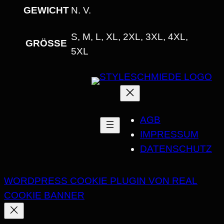
U
GEWICHT
N. V.
N
D
S, M, L, XL, 2XL, 3XL, 4XL,
GRÖSSE
H
5XL
A
L
S
A
AGB
U
IMPRESSUM
S
DATENSCHUTZ
S
C
H
WORDPRESS COOKIE PLUGIN VON REAL
N
COOKIE BANNER
I
T