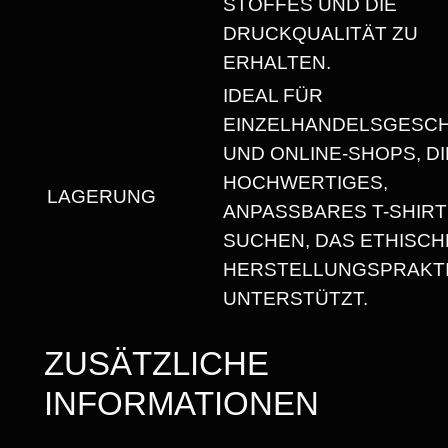
STOFFES UND DIE
I
DRUCKQUALITÄT ZU
S
ERHALTEN.
E
IDEAL FÜR
X
EINZELHANDELSGESC
T
UND ONLINE-SHOPS, DI
-
HOCHWERTIGES,
S
LAGERUNG
ANPASSBARES T-SHIRT
H
SUCHEN, DAS ETHISCH
I
HERSTELLUNGSPRAKT
R
UNTERSTÜTZT.
T
M
ZUSÄTZLICHE
I
INFORMATIONEN
T
R