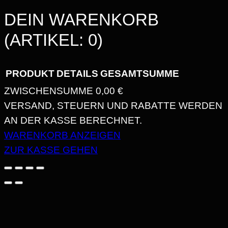
T
DEIN WARENKORB
M
(ARTIKEL: 0)
E
N
G
PRODUKT
DETAILS
GESAMTSUMME
E
ZWISCHENSUMME
0,00 €
PRODUKTE
VERSAND, STEUERN UND RABATTE WERDEN
AN DER KASSE BERECHNET.
IM
WARENKORB ANZEIGEN
WARENKORB
ZUR KASSE GEHEN