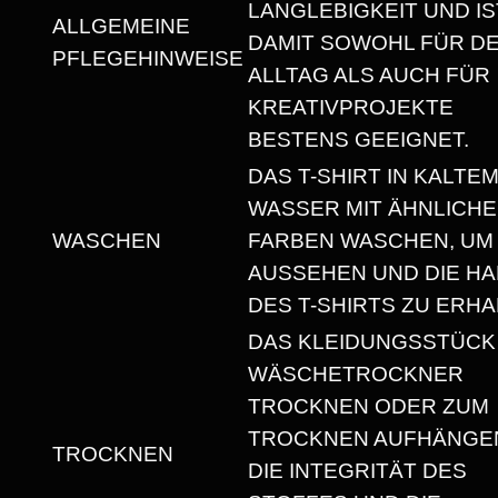
D
LANGLEBIGKEIT UND IS
ALLGEMEINE
!
DAMIT SOWOHL FÜR D
PFLEGEHINWEISE
"
ALLTAG ALS AUCH FÜR
H
KREATIVPROJEKTE
E
BESTENS GEEIGNET.
A
DAS T-SHIRT IN KALTE
V
WASSER MIT ÄHNLICH
Y
WASCHEN
FARBEN WASCHEN, UM
W
AUSSEHEN UND DIE HA
E
DES T-SHIRTS ZU ERHA
I
DAS KLEIDUNGSSTÜCK
G
WÄSCHETROCKNER
H
TROCKNEN ODER ZUM
T
TROCKNEN AUFHÄNGEN
TROCKNEN
U
DIE INTEGRITÄT DES
N