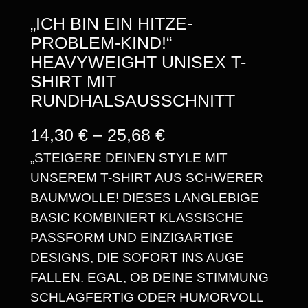
„ICH BIN EIN HITZE-
PROBLEM-KIND!“
HEAVYWEIGHT UNISEX T-
SHIRT MIT
RUNDHALSAUSSCHNITT
P
14,30
€
–
25,68
€
„STEIGERE DEINEN STYLE MIT
R
UNSEREM T-SHIRT AUS SCHWERER
E
BAUMWOLLE! DIESES LANGLEBIGE
I
BASIC KOMBINIERT KLASSISCHE
S
PASSFORM UND EINZIGARTIGE
DESIGNS, DIE SOFORT INS AUGE
S
FALLEN. EGAL, OB DEINE STIMMUNG
P
SCHLAGFERTIG ODER HUMORVOLL