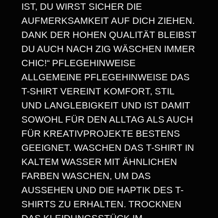
A
IST, DU WIRST SICHER DIE
AUFMERKSAMKEIT AUF DICH ZIEHEN.
N
DANK DER HOHEN QUALITÄT BLEIBST
N
DU AUCH NACH ZIG WÄSCHEN IMMER
E
CHIC!“ PFLEGEHINWEISE
ALLGEMEINE PFLEGEHINWEISE DAS
:
T-SHIRT VEREINT KOMFORT, STIL
1
UND LANGLEBIGKEIT UND IST DAMIT
4
SOWOHL FÜR DEN ALLTAG ALS AUCH
FÜR KREATIVPROJEKTE BESTENS
,
GEEIGNET. WASCHEN DAS T-SHIRT IN
3
KALTEM WASSER MIT ÄHNLICHEN
0
FARBEN WASCHEN, UM DAS
AUSSEHEN UND DIE HAPTIK DES T-
SHIRTS ZU ERHALTEN. TROCKNEN
€