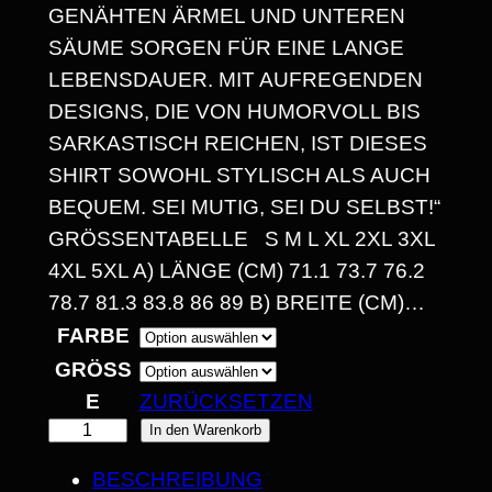
N
GENÄHTEN ÄRMEL UND UNTEREN
E
SÄUME SORGEN FÜR EINE LANGE
LEBENSDAUER. MIT AUFREGENDEN
:
DESIGNS, DIE VON HUMORVOLL BIS
1
SARKASTISCH REICHEN, IST DIESES
4
SHIRT SOWOHL STYLISCH ALS AUCH
BEQUEM. SEI MUTIG, SEI DU SELBST!“
,
GRÖSSENTABELLE S M L XL 2XL 3XL 4
3
XL 5XL A) LÄNGE (CM) 71.1 73.7 76.2 7
0
8.7 81.3 83.8 86 89 B) BREITE (CM)…
FARBE
GRÖSSE
€
ZURÜCKSETZEN
B
"
In den Warenkorb
I
I
BESCHREIBUNG