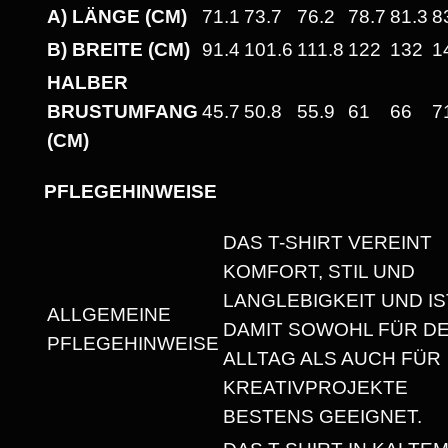
I
A) LÄNGE (CM)
71.1
73.7
76.2
78.7
81.3
8
G
B) BREITE (CM)
91.4
101.6
111.8
122
132
1
H
HALBER
T
BRUSTUMFANG
45.7
50.8
55.9
61
66
7
U
(CM)
N
I
PFLEGEHINWEISE
S
E
DAS T-SHIRT VEREINT
X
KOMFORT, STIL UND
T
LANGLEBIGKEIT UND IS
ALLGEMEINE
-
DAMIT SOWOHL FÜR D
PFLEGEHINWEISE
S
ALLTAG ALS AUCH FÜR
H
KREATIVPROJEKTE
I
BESTENS GEEIGNET.
R