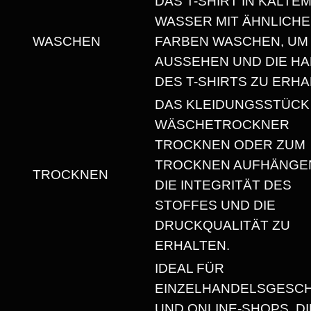
DAS T-SHIRT IN KALTE
T
WASSER MIT ÄHNLICH
M
WASCHEN
FARBEN WASCHEN, UM
I
AUSSEHEN UND DIE HA
T
DES T-SHIRTS ZU ERHA
R
DAS KLEIDUNGSSTÜCK
U
WÄSCHETROCKNER
N
TROCKNEN ODER ZUM
D
TROCKNEN AUFHÄNGEN
TROCKNEN
H
DIE INTEGRITÄT DES
A
STOFFES UND DIE
L
DRUCKQUALITÄT ZU
S
ERHALTEN.
A
IDEAL FÜR
U
EINZELHANDELSGESC
S
UND ONLINE-SHOPS, DI