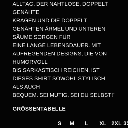
ALLTAG. DER NAHTLOSE, DOPPELT
P
GENÄHTE
E
KRAGEN UND DIE DOPPELT
R
GENÄHTEN ÄRMEL UND UNTEREN
S
SÄUME SORGEN FÜR
O
EINE LANGE LEBENSDAUER. MIT
N
AUFREGENDEN DESIGNS, DIE VON
!
HUMORVOLL
"
BIS SARKASTISCH REICHEN, IST
H
DIESES SHIRT SOWOHL STYLISCH
E
ALS AUCH
A
BEQUEM. SEI MUTIG, SEI DU SELBST!“
V
Y
GRÖSSENTABELLE
W
E
S
M
L
XL
2XL
3