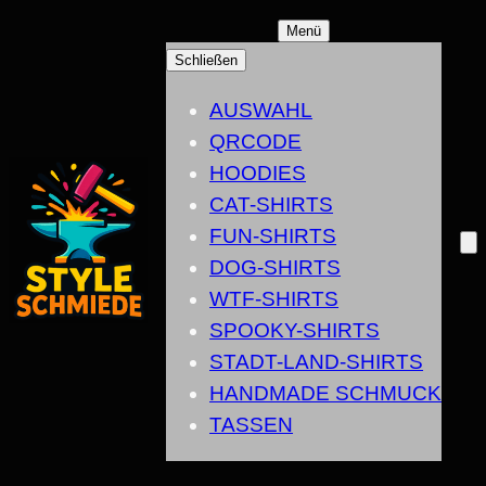
ZUM
Menü
INHALT
Schließen
SPRINGEN
AUSWAHL
QRCODE
HOODIES
CAT-SHIRTS
FUN-SHIRTS
DOG-SHIRTS
WTF-SHIRTS
SPOOKY-SHIRTS
STADT-LAND-SHIRTS
HANDMADE SCHMUCK
TASSEN