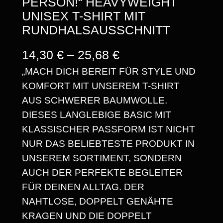
PERSON!“ HEAVYWEIGHT
UNISEX T-SHIRT MIT
RUNDHALSAUSSCHNITT
P
14,30
€
–
25,68
€
„MACH DICH BEREIT FÜR STYLE UND
R
KOMFORT MIT UNSEREM T-SHIRT
E
AUS SCHWERER BAUMWOLLE.
I
DIESES LANGLEBIGE BASIC MIT
S
KLASSISCHER PASSFORM IST NICHT
NUR DAS BELIEBTESTE PRODUKT IN
S
UNSEREM SORTIMENT, SONDERN
P
AUCH DER PERFEKTE BEGLEITER
A
FÜR DEINEN ALLTAG. DER
NAHTLOSE, DOPPELT GENÄHTE
N
KRAGEN UND DIE DOPPELT