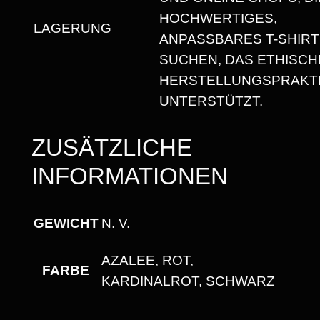
S
HOCHWERTIGES,
C
LAGERUNG
ANPASSBARES T-SHIRT
H
SUCHEN, DAS ETHISCH
N
HERSTELLUNGSPRAKT
I
UNTERSTÜTZT.
T
T
ZUSÄTZLICHE
M
INFORMATIONEN
E
N
G
GEWICHT
N. V.
E
AZALEE, ROT,
FARBE
KARDINALROT, SCHWARZ