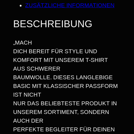
C
S
ZUSÄTZLICHE INFORMATIONEN
H
2
B
BESCHREIBUNG
5
I
N
,
„MACH
D
6
DICH BEREIT FÜR STYLE UND
A
8
KOMFORT MIT UNSEREM T-SHIRT
S
AUS SCHWERER
U
BAUMWOLLE. DIESES LANGLEBIGE
N
€
BASIC MIT KLASSISCHER PASSFORM
H
IST NICHT
E
NUR DAS BELIEBTESTE PRODUKT IN
I
UNSEREM SORTIMENT, SONDERN
L
AUCH DER
I
PERFEKTE BEGLEITER FÜR DEINEN
N