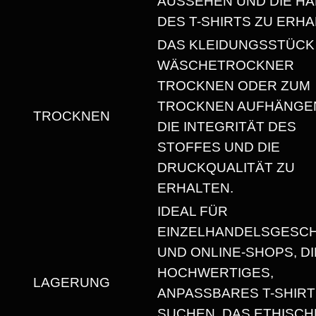
AUSSEHEN UND DIE HA
H
DES T-SHIRTS ZU ERHA
A
DAS KLEIDUNGSSTÜCK
L
WÄSCHETROCKNER
S
TROCKNEN ODER ZUM
A
TROCKNEN AUFHÄNGEN
TROCKNEN
U
DIE INTEGRITÄT DES
S
STOFFES UND DIE
S
DRUCKQUALITÄT ZU
C
ERHALTEN.
H
IDEAL FÜR
N
EINZELHANDELSGESC
I
UND ONLINE-SHOPS, DI
T
HOCHWERTIGES,
T
LAGERUNG
ANPASSBARES T-SHIRT
M
SUCHEN, DAS ETHISCH