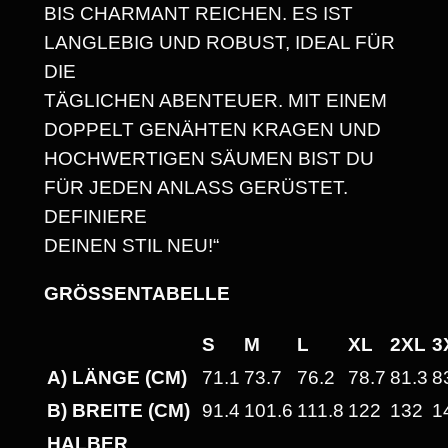
BIS CHARMANT REICHEN. ES IST
H
LANGLEBIG UND ROBUST, IDEAL FÜR
E
DIE
A
TÄGLICHEN ABENTEUER. MIT EINEM
V
DOPPELT GENÄHTEN KRAGEN UND
Y
HOCHWERTIGEN SÄUMEN BIST DU
W
FÜR JEDEN ANLASS GERÜSTET.
E
DEFINIERE
I
DEINEN STIL NEU!“
G
H
GRÖSSENTABELLE
T
U
S
M
L
XL
2XL
3
N
A) LÄNGE (CM)
71.1
73.7
76.2
78.7
81.3
8
I
B) BREITE (CM)
91.4
101.6
111.8
122
132
1
S
HALBER