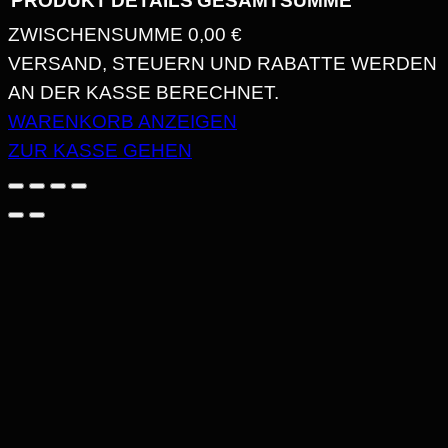
PRODUKT
DETAILS
GESAMTSUMME
ZWISCHENSUMME
0,00 €
PRODUKTE
VERSAND, STEUERN UND RABATTE WERDEN
AN DER KASSE BERECHNET.
IM
WARENKORB ANZEIGEN
WARENKORB
ZUR KASSE GEHEN