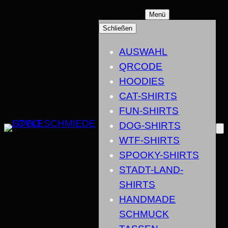
ZUM
Menü
INHALT
Schließen
SPRINGEN
AUSWAHL
QRCODE
HOODIES
CAT-SHIRTS
FUN-SHIRTS
DOG-SHIRTS
WTF-SHIRTS
SPOOKY-SHIRTS
STADT-LAND-
SHIRTS
HANDMADE
SCHMUCK