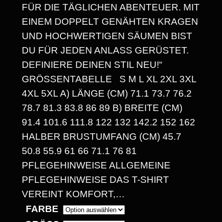
P
FÜR DIE TÄGLICHEN ABENTEUER. MIT
A
EINEM DOPPELT GENÄHTEN KRAGEN
UND HOCHWERTIGEN SÄUMEN BIST
N
DU FÜR JEDEN ANLASS GERÜSTET.
N
DEFINIERE DEINEN STIL NEU!“
E
GRÖSSENTABELLE S M L XL 2XL 3XL 4
XL 5XL A) LÄNGE (CM) 71.1 73.7 76.2 7
:
8.7 81.3 83.8 86 89 B) BREITE (CM) 9
1
1.4 101.6 111.8 122 132 142.2 152 162 H
4
ALBER BRUSTUMFANG (CM) 45.7 5
0.8 55.9 61 66 71.1 76 81 P
,
FLEGEHINWEISE ALLGEMEINE P
3
FLEGEHINWEISE DAS T-SHIRT V
0
EREINT KOMFORT,…
FARBE