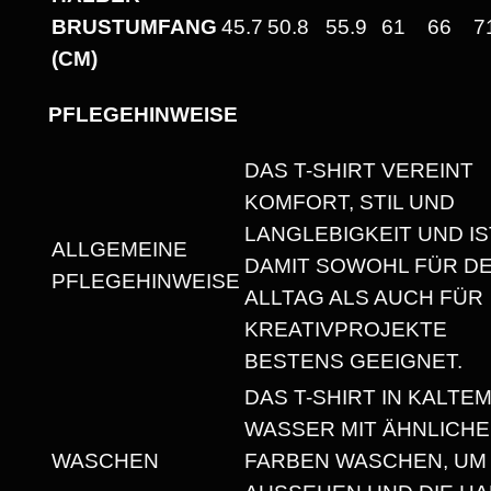
E
BRUSTUMFANG
45.7
50.8
55.9
61
66
7
X
(CM)
T
-
PFLEGEHINWEISE
S
H
DAS T-SHIRT VEREINT
I
KOMFORT, STIL UND
R
LANGLEBIGKEIT UND IS
ALLGEMEINE
T
DAMIT SOWOHL FÜR D
PFLEGEHINWEISE
M
ALLTAG ALS AUCH FÜR
I
KREATIVPROJEKTE
T
BESTENS GEEIGNET.
R
DAS T-SHIRT IN KALTE
U
WASSER MIT ÄHNLICH
N
WASCHEN
FARBEN WASCHEN, UM
D