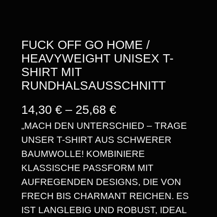
FUCK OFF GO HOME /
HEAVYWEIGHT UNISEX T-
SHIRT MIT
RUNDHALSAUSSCHNITT
P
14,30
€
–
25,68
€
„MACH DEN UNTERSCHIED – TRAGE
R
UNSER T-SHIRT AUS SCHWERER
E
BAUMWOLLE! KOMBINIERE
I
KLASSISCHE PASSFORM MIT
S
AUFREGENDEN DESIGNS, DIE VON
FRECH BIS CHARMANT REICHEN. ES
S
IST LANGLEBIG UND ROBUST, IDEAL