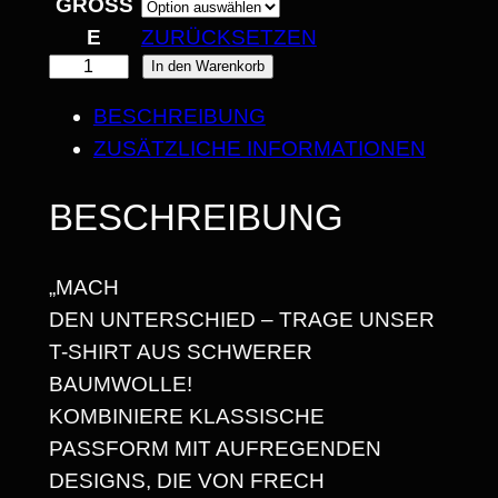
GRÖSSE
€
ZURÜCKSETZEN
B
F
In den Warenkorb
I
U
BESCHREIBUNG
C
S
ZUSÄTZLICHE INFORMATIONEN
K
2
O
BESCHREIBUNG
5
F
F
,
„MACH
G
6
DEN UNTERSCHIED – TRAGE UNSER
O
8
T-SHIRT AUS SCHWERER
H
BAUMWOLLE!
O
KOMBINIERE KLASSISCHE
M
€
PASSFORM MIT AUFREGENDEN
E
DESIGNS, DIE VON FRECH
/