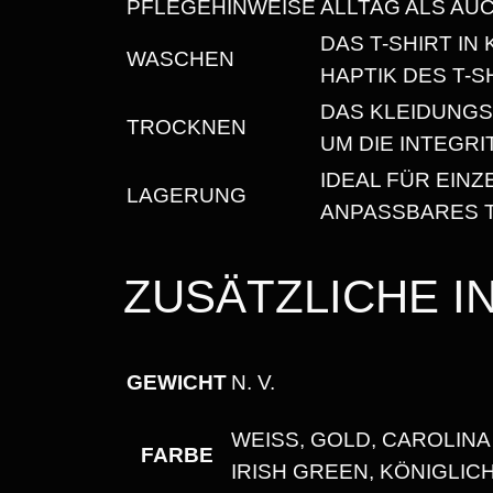
PFLEGEHINWEISE
ALLTAG ALS AU
DAS T-SHIRT I
WASCHEN
HAPTIK DES T-S
DAS KLEIDUNG
TROCKNEN
UM DIE INTEGR
IDEAL FÜR EIN
LAGERUNG
ANPASSBARES T
ZUSÄTZLICHE 
GEWICHT
N. V.
WEISS, GOLD, CAROLINA
FARBE
RISH GREEN, KÖNIGLICH