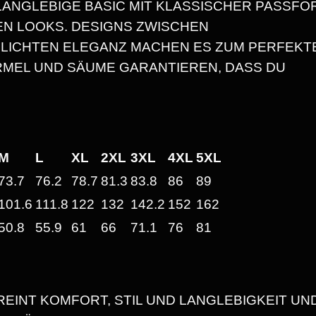
3
ANGLEBIGE BASIC MIT KLASSISCHER PASSFO
H
EN LOOKS. DESIGNS ZWISCHEN
N
0
LICHTEN ELEGANZ MACHEN ES ZUM PERFEKT
E
RMEL UND SÄUME GARANTIEREN, DASS DU
H
U
€
N
D
B
I
M
L
XL
2XL
3XL
4XL
5XL
S
I
73.7
76.2
78.7
81.3
83.8
86
89
T
101.6
111.8
122
132
142.2
152
162
S
M
50.8
55.9
61
66
71.1
76
81
Ö
2
G
L
5
REINT KOMFORT, STIL UND LANGLEBIGKEIT UN
I