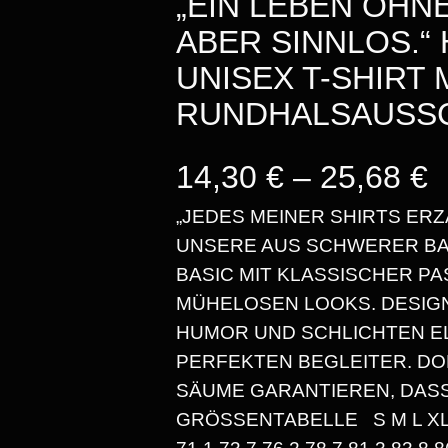
„EIN LEBEN OHN
ABER SINNLOS.“
UNISEX T-SHIRT 
RUNDHALSAUSS
P
14,30
€
–
25,68
€
„JEDES MEINER SHIRTS ERZ
UNSERE AUS SCHWERER BA
E
BASIC MIT KLASSISCHER P
MÜHELOSEN LOOKS. DESIG
I
HUMOR UND SCHLICHTEN E
PERFEKTEN BEGLEITER. D
S
SÄUME GARANTIEREN, DASS
S
GRÖSSENTABELLE S M L XL 2X