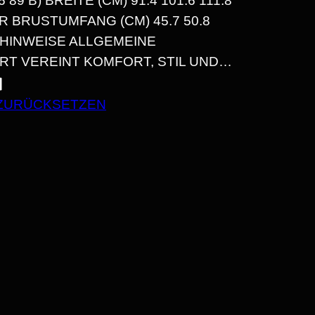
6 89 B) BREITE (CM) 91.4 101.6 111.8 1
R BRUSTUMFANG (CM) 45.7 50.8 5
EHINWEISE ALLGEMEINE P
RT VEREINT KOMFORT, STIL UND…
N
ZURÜCKSETZEN
N