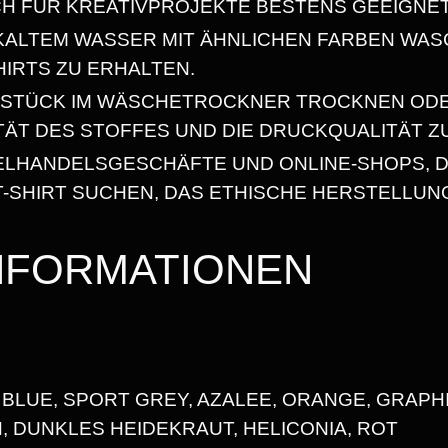
,
CH FÜR KREATIVPROJEKTE BESTENS GEEIGNET
C
H
N KALTEM WASSER MIT ÄHNLICHEN FARBEN WAS
6
,
HIRTS ZU ERHALTEN.
A
8
SSTÜCK IM WÄSCHETROCKNER TROCKNEN OD
B
ITÄT DES STOFFES UND DIE DRUCKQUALITÄT Z
E
ZELHANDELSGESCHÄFTE UND ONLINE-SHOPS, D
R
-SHIRT SUCHEN, DAS ETHISCHE HERSTELLUN
€
S
I
INFORMATIONEN
N
N
L
O
S
 BLUE, SPORT GREY, AZALEE, ORANGE, GRAPHIT
.
, DUNKLES HEIDEKRAUT, HELICONIA, ROT
“