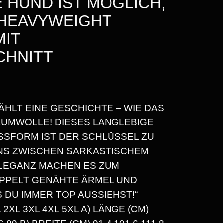
E HUND IST MÖGLICH,
 HEAVYWEIGHT
MIT
CHNITT
ÄHLT EINE GESCHICHTE – WIE DAS
R
UMWOLLE! DIESES LANGLEBIGE
ASSFORM IST DER SCHLÜSSEL ZU
NS ZWISCHEN SARKASTISCHEM
LEGANZ MACHEN ES ZUM
OPPELT GENÄHTE ÄRMEL UND
 DU IMMER TOP AUSSIEHST!“
L 3XL 4XL 5XL A) LÄNGE (CM) 7