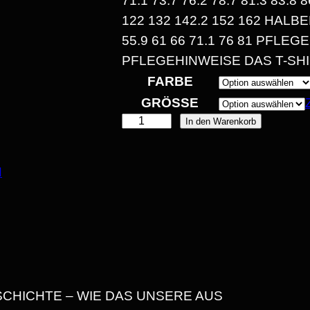
1.1 73.7 76.2 78.7 81.3 83.8 8
P
22 132 142.2 152 162 HALBE
5.9 61 66 71.1 76 81 PFLEG
A
FLEGEHINWEISE DAS T-SHI
FARBE
GRÖSSE
„
In den Warenkorb
E
E
I
N
:
N
L
1
E
B
4
E
,
N
SCHICHTE – WIE DAS UNSERE AUS
O