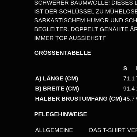
SCHWERER BAUMWOLLE! DIESES L
IST DER SCHLÜSSEL ZU MÜHELOS
SARKASTISCHEM HUMOR UND SCH
BEGLEITER. DOPPELT GENÄHTE Ä
IMMER TOP AUSSIEHST!“
GRÖSSENTABELLE
S
A) LÄNGE (CM)
71.1
B) BREITE (CM)
91.4
HALBER BRUSTUMFANG (CM)
45.7
PFLEGEHINWEISE
ALLGEMEINE
DAS T-SHIRT VE