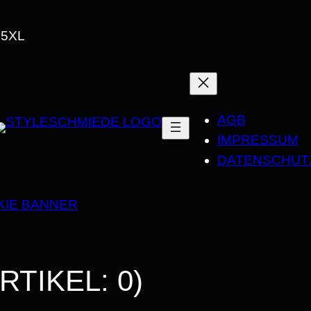
H
, 5XL
E
A
V
Y
W
AGB
E
IMPRESSUM
I
DATENSCHUT
G
H
KIE BANNER
T
U
N
RTIKEL: 0)
I
S