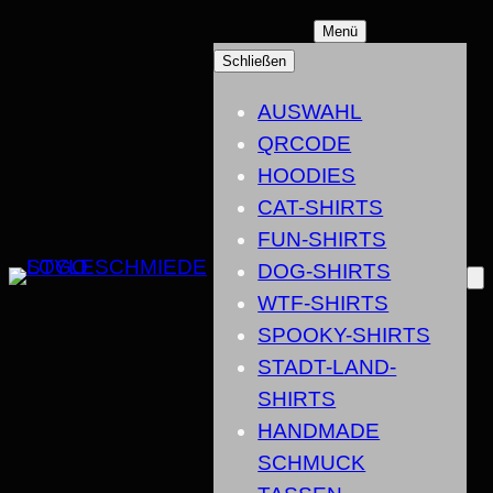
ZUM
Menü
INHALT
Schließen
SPRINGEN
AUSWAHL
QRCODE
HOODIES
CAT-SHIRTS
FUN-SHIRTS
DOG-SHIRTS
WTF-SHIRTS
SPOOKY-SHIRTS
STADT-LAND-
SHIRTS
HANDMADE
SCHMUCK