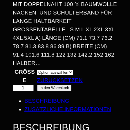
1
MIT DOPPELNAHT 100 % BAUMWOLLE
4
NACKEN- UND SCHULTERBAND FÜR
LANGE HALTBARKEIT
,
GRÖSSENTABELLE S M L XL 2XL 3XL 4
3
XL 5XL A) LÄNGE (CM) 71.1 73.7 76.2 7
0
8.7 81.3 83.8 86 89 B) BREITE (CM) 9
1.4 101.6 111.8 122 132 142.2 152 162 H
ALBER…
€
GRÖSSE
B
ZURÜCKSETZEN
I
D
In den Warenkorb
E
S
BESCHREIBUNG
A
ZUSÄTZLICHE INFORMATIONEN
2
D
5
L
BESCHREIBUNG