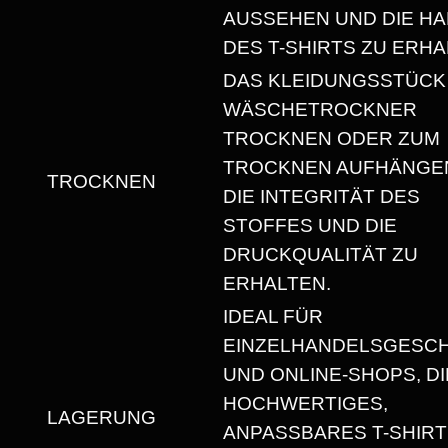
AUSSEHEN UND DIE HA
H
DES T-SHIRTS ZU ERHA
N
I
DAS KLEIDUNGSSTÜCK
T
WÄSCHETROCKNER
T
TROCKNEN ODER ZUM
M
TROCKNEN AUFHÄNGEN
TROCKNEN
E
DIE INTEGRITÄT DES
N
STOFFES UND DIE
G
DRUCKQUALITÄT ZU
E
ERHALTEN.
IDEAL FÜR
EINZELHANDELSGESC
UND ONLINE-SHOPS, DI
HOCHWERTIGES,
LAGERUNG
ANPASSBARES T-SHIRT