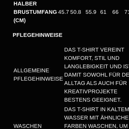
M
HALBER
I
BRUSTUMFANG
45.7
50.8
55.9
61
66
7
T
(CM)
R
U
PFLEGEHINWEISE
N
DAS T-SHIRT VEREINT
D
KOMFORT, STIL UND
H
LANGLEBIGKEIT UND IS
A
ALLGEMEINE
DAMIT SOWOHL FÜR D
L
PFLEGEHINWEISE
ALLTAG ALS AUCH FÜR
S
KREATIVPROJEKTE
A
BESTENS GEEIGNET.
U
DAS T-SHIRT IN KALTE
S
WASSER MIT ÄHNLICH
S
WASCHEN
FARBEN WASCHEN, UM
C