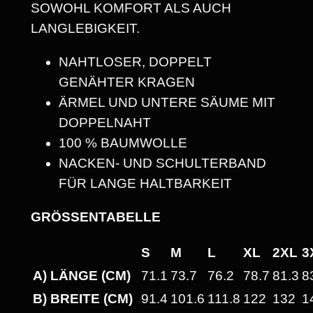
SOWOHL KOMFORT ALS AUCH
H
LANGLEBIGKEIT.
T
U
NAHTLOSER, DOPPELT
N
GENÄHTER KRAGEN
I
ÄRMEL UND UNTERE SÄUME MIT
S
DOPPELNAHT
E
100 % BAUMWOLLE
X
NACKEN- UND SCHULTERBAND
T
FÜR LANGE HALTBARKEIT
-
S
GRÖSSENTABELLE
H
S
M
L
XL
2XL
3
I
A) LÄNGE (CM)
71.1
73.7
76.2
78.7
81.3
8
R
T
B) BREITE (CM)
91.4
101.6
111.8
122
132
1