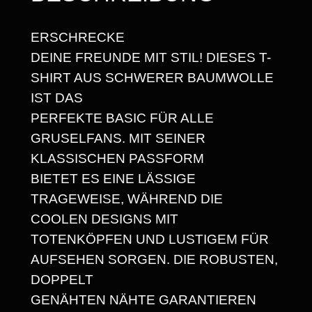
Y
,
C
6
ERSCHRECKE
U
8
DEINE FREUNDE MIT STIL! DIESES T-
T
SHIRT AUS SCHWERER BAUMWOLLE
E
IST DAS
I
€
PERFEKTE BASIC FÜR ALLE
I
GRUSELFANS. MIT SEINER
H
KLASSISCHEN PASSFORM
E
BIETET ES EINE LÄSSIGE
A
TRAGEWEISE, WÄHREND DIE
V
COOLEN DESIGNS MIT
Y
TOTENKÖPFEN UND LUSTIGEM FÜR
W
AUFSEHEN SORGEN. DIE ROBUSTEN,
E
DOPPELT
I
GENÄHTEN NÄHTE GARANTIEREN
G