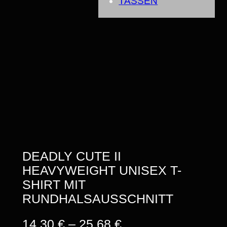
TASSEN
DEADLY CUTE II
HEAVYWEIGHT UNISEX T-
SHIRT MIT
RUNDHALSAUSSCHNITT
P
14,30
€
–
25,68
€