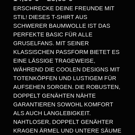
ERSCHRECKE DEINE FREUNDE MIT
R
STIL! DIESES T-SHIRT AUS
E
SCHWERER BAUMWOLLE IST DAS
I
PERFEKTE BASIC FÜR ALLE
S
GRUSELFANS. MIT SEINER
KLASSISCHEN PASSFORM BIETET ES
S
EINE LÄSSIGE TRAGEWEISE,
P
WÄHREND DIE COOLEN DESIGNS MIT
A
TOTENKÖPFEN UND LUSTIGEM FÜR
AUFSEHEN SORGEN. DIE ROBUSTEN,
N
DOPPELT GENÄHTEN NÄHTE
N
GARANTIEREN SOWOHL KOMFORT
E
ALS AUCH LANGLEBIGKEIT.
NAHTLOSER, DOPPELT GENÄHTER
:
KRAGEN ÄRMEL UND UNTERE SÄUME