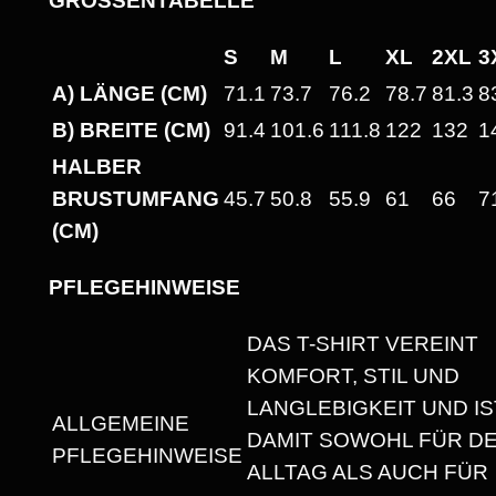
GRÖSSENTABELLE
T
E
S
M
L
XL
2XL
3
I
A) LÄNGE (CM)
71.1
73.7
76.2
78.7
81.3
8
N
B) BREITE (CM)
91.4
101.6
111.8
122
132
1
F
HALBER
E
BRUSTUMFANG
45.7
50.8
55.9
61
66
7
S
(CM)
T
!
PFLEGEHINWEISE
"
H
DAS T-SHIRT VEREINT
E
KOMFORT, STIL UND
A
LANGLEBIGKEIT UND IS
ALLGEMEINE
V
DAMIT SOWOHL FÜR D
PFLEGEHINWEISE
Y
ALLTAG ALS AUCH FÜR