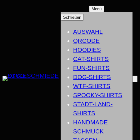
ZUM
Menü
INHALT
Schließen
SPRINGEN
AUSWAHL
QRCODE
HOODIES
CAT-SHIRTS
FUN-SHIRTS
DOG-SHIRTS
WTF-SHIRTS
SPOOKY-SHIRTS
STADT-LAND-
SHIRTS
HANDMADE
SCHMUCK