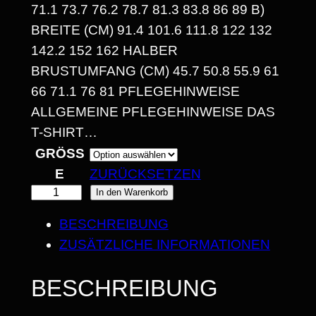
1.1 73.7 76.2 78.7 81.3 83.8 86 89 B) B
1
REITE (CM) 91.4 101.6 111.8 122 132 1
4
42.2 152 162 HALBER B
RUSTUMFANG (CM) 45.7 50.8 55.9 61 6
,
6 71.1 76 81 PFLEGEHINWEISE A
3
LLGEMEINE PFLEGEHINWEISE DAS T
0
-SHIRT…
GRÖSSE
ZURÜCKSETZEN
€
"
In den Warenkorb
B
B
BESCHREIBUNG
I
E
ZUSÄTZLICHE INFORMATIONEN
W
S
E
BESCHREIBUNG
2
G
5