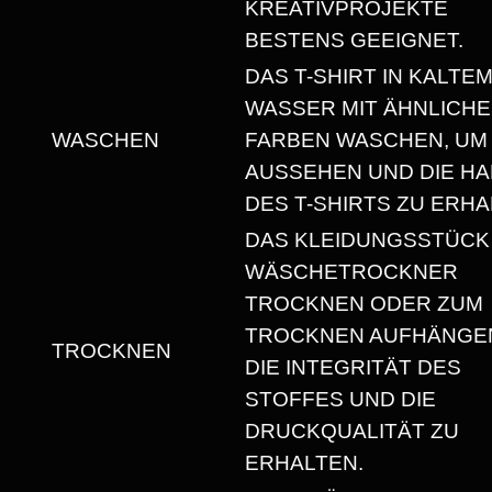
W
KREATIVPROJEKTE
E
BESTENS GEEIGNET.
I
DAS T-SHIRT IN KALTE
G
WASSER MIT ÄHNLICH
H
WASCHEN
FARBEN WASCHEN, UM
T
AUSSEHEN UND DIE HA
U
DES T-SHIRTS ZU ERHA
N
DAS KLEIDUNGSSTÜCK
I
WÄSCHETROCKNER
S
TROCKNEN ODER ZUM
E
TROCKNEN AUFHÄNGEN
TROCKNEN
X
DIE INTEGRITÄT DES
T
STOFFES UND DIE
-
DRUCKQUALITÄT ZU
S
ERHALTEN.
H