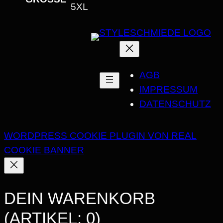
U
5XL
S
S
C
H
AGB
N
IMPRESSUM
I
DATENSCHUTZ
T
T
M
WORDPRESS COOKIE PLUGIN VON REAL
E
COOKIE BANNER
N
G
E
DEIN WARENKORB
(ARTIKEL: 0)