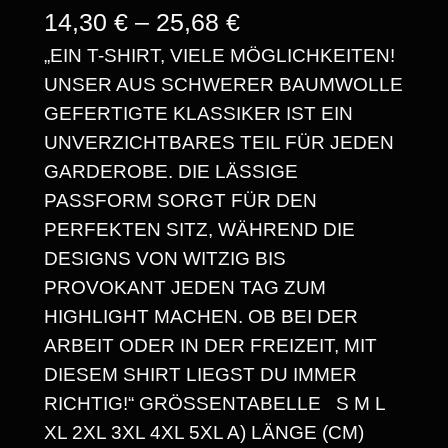
P
14,30
€
–
25,68
€
„EIN T-SHIRT, VIELE MÖGLICHKEITEN!
R
UNSER AUS SCHWERER BAUMWOLLE
E
GEFERTIGTE KLASSIKER IST EIN
I
UNVERZICHTBARES TEIL FÜR JEDEN
S
GARDEROBE. DIE LÄSSIGE
PASSFORM SORGT FÜR DEN
S
PERFEKTEN SITZ, WÄHREND DIE
P
DESIGNS VON WITZIG BIS
A
PROVOKANT JEDEN TAG ZUM
HIGHLIGHT MACHEN. OB BEI DER
N
ARBEIT ODER IN DER FREIZEIT, MIT
N
DIESEM SHIRT LIEGST DU IMMER
E
RICHTIG!“ GRÖSSENTABELLE S M L X
L 2XL 3XL 4XL 5XL A) LÄNGE (CM) 7
: