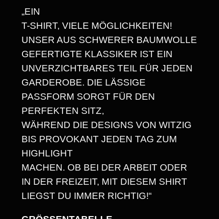
T
„EIN
E
,
T-SHIRT, VIELE MÖGLICHKEITEN!
U
6
UNSER AUS SCHWERER BAUMWOLLE
C
8
GEFERTIGTE KLASSIKER IST EIN
H
UNVERZICHTBARES TEIL FÜR JEDEN
–
GARDEROBE. DIE LÄSSIGE
D
€
PASSFORM SORGT FÜR DEN
A
PERFEKTEN SITZ,
S
WÄHREND DIE DESIGNS VON WITZIG
L
BIS PROVOKANT JEDEN TAG ZUM
E
HIGHLIGHT
B
MACHEN. OB BEI DER ARBEIT ODER
E
IN DER FREIZEIT, MIT DIESEM SHIRT
N
LIEGST DU IMMER RICHTIG!“
I
S