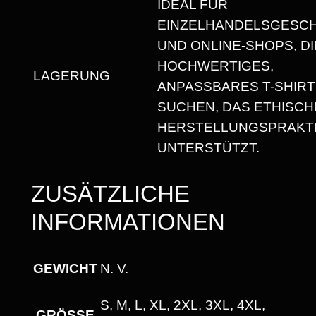
IDEAL FÜR
I
EINZELHANDELSGESC
R
UND ONLINE-SHOPS, DI
T
HOCHWERTIGES,
M
LAGERUNG
ANPASSBARES T-SHIRT
I
SUCHEN, DAS ETHISCH
T
HERSTELLUNGSPRAKT
R
UNTERSTÜTZT.
U
N
ZUSÄTZLICHE
D
INFORMATIONEN
H
A
L
GEWICHT
N. V.
S
A
S, M, L, XL, 2XL, 3XL, 4XL,
GRÖSSE