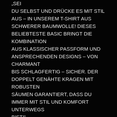
„SEI
D
,
DU SELBST UND DRÜCKE ES MIT STIL
E
6
AUS – IN UNSEREM T-SHIRT AUS
/
8
SCHWERER BAUMWOLLE! DIESES
H
BELIEBTESTE BASIC BRINGT DIE
E
KOMBINATION
A
€
AUS KLASSISCHER PASSFORM UND
V
ANSPRECHENDEN DESIGNS – VON
Y
CHARMANT
W
BIS SCHLAGFERTIG – SICHER. DER
E
DOPPELT GENÄHTE KRAGEN MIT
I
ROBUSTEN
G
SÄUMEN GARANTIERT, DASS DU
H
IMMER MIT STIL UND KOMFORT
T
UNTERWEGS
U