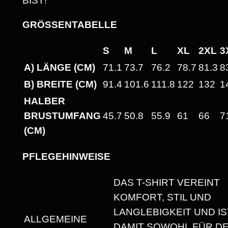
BIST!“
N
I
GRÖSSENTABELLE
S
E
S
M
L
XL
2XL
3
X
A) LÄNGE (CM)
71.1
73.7
76.2
78.7
81.3
8
T
B) BREITE (CM)
91.4
101.6
111.8
122
132
1
-
HALBER
S
BRUSTUMFANG
45.7
50.8
55.9
61
66
7
H
(CM)
I
R
PFLEGEHINWEISE
T
M
DAS T-SHIRT VEREINT
I
KOMFORT, STIL UND
T
LANGLEBIGKEIT UND IS
ALLGEMEINE
R
DAMIT SOWOHL FÜR D