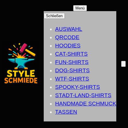
ZUM
Menü
INHALT
Schließen
SPRINGEN
AUSWAHL
QRCODE
HOODIES
CAT-SHIRTS
FUN-SHIRTS
DOG-SHIRTS
WTF-SHIRTS
SPOOKY-SHIRTS
STADT-LAND-SHIRTS
HANDMADE SCHMUCK
TASSEN