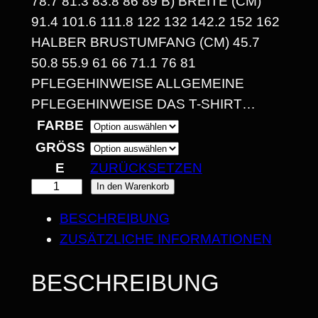
8.7 81.3 83.8 86 89 B) BREITE (CM) 9
1
1.4 101.6 111.8 122 132 142.2 152 162 H
4
ALBER BRUSTUMFANG (CM) 45.7 5
0.8 55.9 61 66 71.1 76 81 P
,
FLEGEHINWEISE ALLGEMEINE P
3
FLEGEHINWEISE DAS T-SHIRT…
0
FARBE
GRÖSSE
ZURÜCKSETZEN
€
B
In den Warenkorb
B
E
BESCHREIBUNG
I
A
ZUSÄTZLICHE INFORMATIONEN
S
S
T
BESCHREIBUNG
2
M
5
O