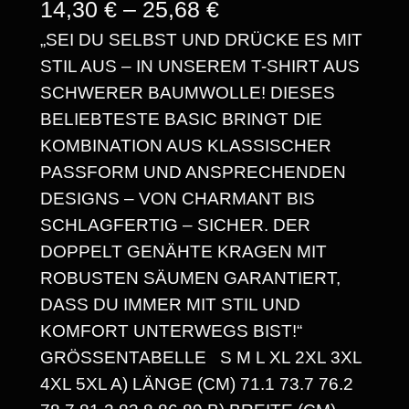
P
14,30
€
–
25,68
€
„SEI DU SELBST UND DRÜCKE ES MIT
R
STIL AUS – IN UNSEREM T-SHIRT AUS
E
SCHWERER BAUMWOLLE! DIESES
I
BELIEBTESTE BASIC BRINGT DIE
S
KOMBINATION AUS KLASSISCHER
PASSFORM UND ANSPRECHENDEN
S
DESIGNS – VON CHARMANT BIS
P
SCHLAGFERTIG – SICHER. DER
A
DOPPELT GENÄHTE KRAGEN MIT
ROBUSTEN SÄUMEN GARANTIERT,
N
DASS DU IMMER MIT STIL UND
N
KOMFORT UNTERWEGS BIST!“
E
GRÖSSENTABELLE S M L XL 2XL 3XL 4
XL 5XL A) LÄNGE (CM) 71.1 73.7 76.2 7
: