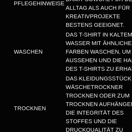
PFLEGEHINWEISE
U
ALLTAG ALS AUCH FÜR
N
KREATIVPROJEKTE
D
BESTENS GEEIGNET.
H
DAS T-SHIRT IN KALTE
A
WASSER MIT ÄHNLICH
L
WASCHEN
FARBEN WASCHEN, UM
S
AUSSEHEN UND DIE HA
A
DES T-SHIRTS ZU ERHA
U
DAS KLEIDUNGSSTÜCK
S
WÄSCHETROCKNER
S
TROCKNEN ODER ZUM
C
TROCKNEN AUFHÄNGEN
TROCKNEN
H
DIE INTEGRITÄT DES
N
STOFFES UND DIE
I
DRUCKQUALITÄT ZU