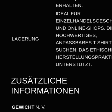
T
ERHALTEN.
T
IDEAL FÜR
M
EINZELHANDELSGESC
E
UND ONLINE-SHOPS, DI
N
HOCHWERTIGES,
G
LAGERUNG
ANPASSBARES T-SHIRT
E
SUCHEN, DAS ETHISCH
HERSTELLUNGSPRAKT
UNTERSTÜTZT.
ZUSÄTZLICHE
INFORMATIONEN
GEWICHT
N. V.